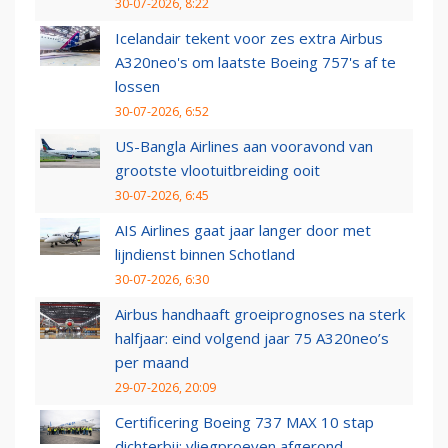
30-07-2026, 8:22
Icelandair tekent voor zes extra Airbus
A320neo's om laatste Boeing 757's af te
lossen
30-07-2026, 6:52
US-Bangla Airlines aan vooravond van
grootste vlootuitbreiding ooit
30-07-2026, 6:45
AIS Airlines gaat jaar langer door met
lijndienst binnen Schotland
30-07-2026, 6:30
Airbus handhaaft groeiprognoses na sterk
halfjaar: eind volgend jaar 75 A320neo’s
per maand
29-07-2026, 20:09
Certificering Boeing 737 MAX 10 stap
dichterbij: vliegproeven afgerond