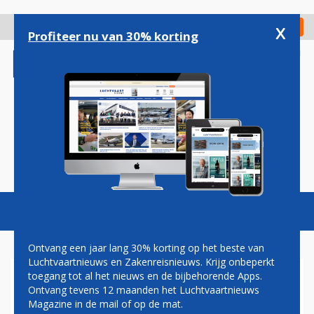
Overslaan
en
x
Digitaal Magazine
Registreer
Check in
naar
Profiteer nu van 30% korting
de
inhoud
gaan
Magazine
Podcasts
Vacatures
Toggl
naviga
Ontvang een jaar lang 30% korting op het beste van
Luchtvaartnieuws en Zakenreisnieuws. Krijg onbeperkt
toegang tot al het nieuws en de bijbehorende Apps.
'KOSTENVERSLINDEND
Ontvang tevens 12 maanden het Luchtvaartnieuws
AFSCHEID
Magazine in de mail of op de mat.