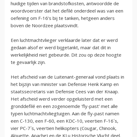
huidige tijden van brandstofkosten, antwoordde de
woordvoerster dat het defilé onderdeel was van een
oefening om F-16’s bij te tanken, hetgeen anders
boven de Noordzee plaatsvindt.
Een luchtmachtvlieger verklaarde later dat er werd
gedaan alsof er werd bijgetankt, maar dat dit in
werkelijkheid niet gebeurde. Dit zou op deze hoogte
te gevaarlijk zijn.
Het afscheid van de Luitenant-generaal vond plaats in
het bijzijn van minister van Defensie Henk Kamp en
staatssecretaris van Defensie Cees van der Knaap.
Het afscheid werd verder opgeluisterd met een
gronddefilé en een zogenoemde 'fly-past' met alle
typen luchtmachtvliegtuigen. Aan de fly-past namen
een C-130, een F-60, een KDC-10, veertien F-16´s,
vier PC-7´s, veertien helikopters (Cougar, Chinook,
Alouette, Apache) en de KLu Historische Vlucht deel.