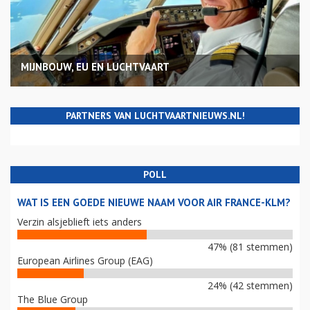
MIJNBOUW, EU EN LUCHTVAART
PARTNERS VAN LUCHTVAARTNIEUWS.NL!
POLL
WAT IS EEN GOEDE NIEUWE NAAM VOOR AIR FRANCE-KLM?
Verzin alsjeblieft iets anders
47% (81 stemmen)
European Airlines Group (EAG)
24% (42 stemmen)
The Blue Group