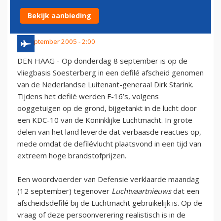
LUCHTMACHTGENERAAL'
Bekijk aanbieding
12 september 2005 - 2:00
DEN HAAG - Op donderdag 8 september is op de
vliegbasis Soesterberg in een defilé afscheid genomen
van de Nederlandse Luitenant-generaal Dirk Starink.
Tijdens het defilé werden F-16’s, volgens
ooggetuigen op de grond, bijgetankt in de lucht door
een KDC-10 van de Koninklijke Luchtmacht. In grote
delen van het land leverde dat verbaasde reacties op,
mede omdat de defilévlucht plaatsvond in een tijd van
extreem hoge brandstofprijzen.
Een woordvoerder van Defensie verklaarde maandag
(12 september) tegenover
Luchtvaartnieuws
dat een
afscheidsdefilé bij de Luchtmacht gebruikelijk is. Op de
vraag of deze persoonverering realistisch is in de