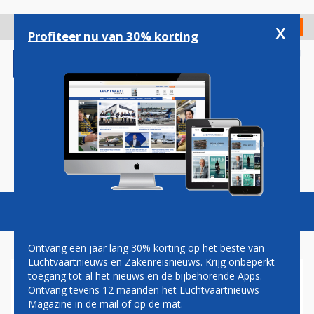
Overslaan
en
x
Digitaal Magazine
Registreer
Check in
naar
Profiteer nu van 30% korting
de
inhoud
gaan
Magazine
Podcasts
Vacatures
Toggl
naviga
Ontvang een jaar lang 30% korting op het beste van
Luchtvaartnieuws en Zakenreisnieuws. Krijg onbeperkt
toegang tot al het nieuws en de bijbehorende Apps.
MINISTER DEKKER GEEFT
Ontvang tevens 12 maanden het Luchtvaartnieuws
TOESTEMMING BOMENKAP
Magazine in de mail of op de mat.