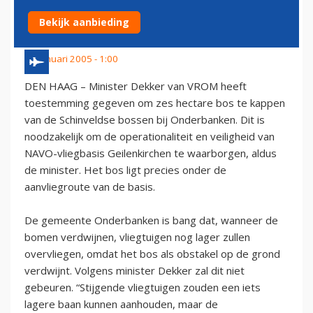
VOOR GEILENKIRCHEN
Bekijk aanbieding
22 januari 2005 - 1:00
DEN HAAG – Minister Dekker van VROM heeft
toestemming gegeven om zes hectare bos te kappen
van de Schinveldse bossen bij Onderbanken. Dit is
noodzakelijk om de operationaliteit en veiligheid van
NAVO-vliegbasis Geilenkirchen te waarborgen, aldus
de minister. Het bos ligt precies onder de
aanvliegroute van de basis.
De gemeente Onderbanken is bang dat, wanneer de
bomen verdwijnen, vliegtuigen nog lager zullen
overvliegen, omdat het bos als obstakel op de grond
verdwijnt. Volgens minister Dekker zal dit niet
gebeuren. “Stijgende vliegtuigen zouden een iets
lagere baan kunnen aanhouden, maar de