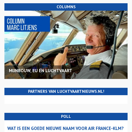
COLUMNS
MIJNBOUW, EU EN LUCHTVAART
PARTNERS VAN LUCHTVAARTNIEUWS.NL!
POLL
WAT IS EEN GOEDE NIEUWE NAAM VOOR AIR FRANCE-KLM?