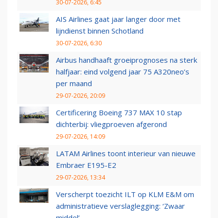
30-07-2026, 6:45
AIS Airlines gaat jaar langer door met
lijndienst binnen Schotland
30-07-2026, 6:30
Airbus handhaaft groeiprognoses na sterk
halfjaar: eind volgend jaar 75 A320neo’s
per maand
29-07-2026, 20:09
Certificering Boeing 737 MAX 10 stap
dichterbij: vliegproeven afgerond
29-07-2026, 14:09
LATAM Airlines toont interieur van nieuwe
Embraer E195-E2
29-07-2026, 13:34
Verscherpt toezicht ILT op KLM E&M om
administratieve verslaglegging: ‘Zwaar
middel’