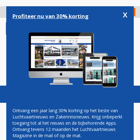
Overslaan
en
x
Digitaal Magazine
Registreer
Check in
naar
Profiteer nu van 30% korting
de
inhoud
gaan
Magazine
Podcasts
Vacatures
Toggl
naviga
Ontvang een jaar lang 30% korting op het beste van
Luchtvaartnieuws en Zakenreisnieuws. Krijg onbeperkt
toegang tot al het nieuws en de bijbehorende Apps.
ADVOCAAT: 350 MENSEN
Ontvang tevens 12 maanden het Luchtvaartnieuws
GEDUPEERD DOOR
Magazine in de mail of op de mat.