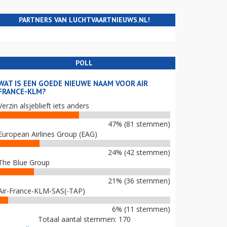
PARTNERS VAN LUCHTVAARTNIEUWS.NL!
POLL
WAT IS EEN GOEDE NIEUWE NAAM VOOR AIR
FRANCE-KLM?
Verzin alsjeblieft iets anders
47% (81 stemmen)
European Airlines Group (EAG)
24% (42 stemmen)
The Blue Group
21% (36 stemmen)
Air-France-KLM-SAS(-TAP)
6% (11 stemmen)
Totaal aantal stemmen: 170