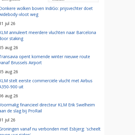
Donkere wolken boven IndiGo: prijsvechter doet
widebody-vloot weg
31 jul 26
KLM annuleert meerdere vluchten naar Barcelona
door staking
05 aug 26
Transavia opent komende winter nieuwe route
vanaf Brussels Airport
05 aug 26
KLM stelt eerste commerciële vlucht met Airbus
A350-900 uit
06 aug 26
Voormalig financieel directeur KLM Erik Swelheim
aan de slag bij ProRail
31 jul 26
Groningen vanaf nu verbonden met Esbjerg: 'scheelt
zeven uur rijden'