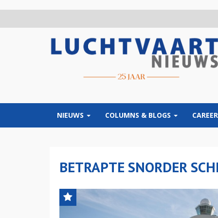
Overslaan
en
naar
de
inhoud
gaan
NIEUWS
COLUMNS & BLOGS
CAREER
BETRAPTE SNORDER SCH