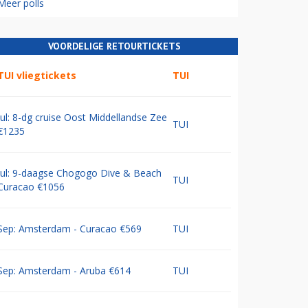
Meer polls
VOORDELIGE RETOURTICKETS
TUI vliegtickets
TUI
Jul: 8-dg cruise Oost Middellandse Zee
TUI
€1235
Jul: 9-daagse Chogogo Dive & Beach
TUI
Curacao €1056
Sep: Amsterdam - Curacao €569
TUI
Sep: Amsterdam - Aruba €614
TUI