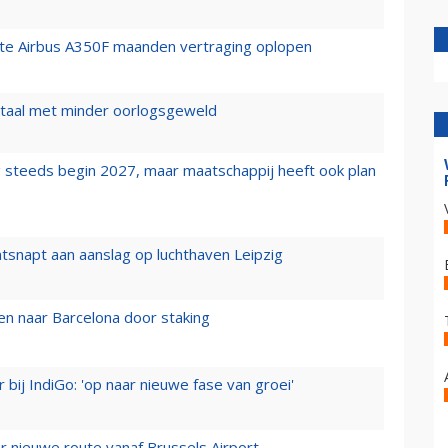
rste Airbus A350F maanden vertraging oplopen
wartaal met minder oorlogsgeweld
 steeds begin 2027, maar maatschappij heeft ook plan
tsnapt aan aanslag op luchthaven Leipzig
n naar Barcelona door staking
 bij IndiGo: 'op naar nieuwe fase van groei'
 nieuwe route vanaf Brussels Airport