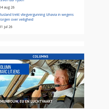
04 aug 26
Rusland trekt vliegvergunning Izhavia in wegens
zorgen over veiligheid
31 jul 26
COLUMNS
MIJNBOUW, EU EN LUCHTVAART