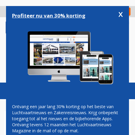
Overslaan
en
x
Digitaal Magazine
Registreer
Check in
naar
Profiteer nu van 30% korting
de
inhoud
gaan
Magazine
Podcasts
Vacatures
Toggl
naviga
Ontvang een jaar lang 30% korting op het beste van
Luchtvaartnieuws en Zakenreisnieuws. Krijg onbeperkt
toegang tot al het nieuws en de bijbehorende Apps.
BOEING VERSTERKT
Ontvang tevens 12 maanden het Luchtvaartnieuws
AANWEZIGHEID OP
Magazine in de mail of op de mat.