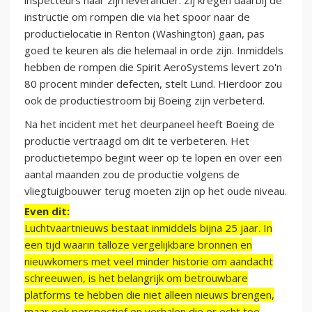
inspecteurs naar zijn leverancier. Zij kregen daarbij de
instructie om rompen die via het spoor naar de
productielocatie in Renton (Washington) gaan, pas
goed te keuren als die helemaal in orde zijn. Inmiddels
hebben de rompen die Spirit AeroSystems levert zo'n
80 procent minder defecten, stelt Lund. Hierdoor zou
ook de productiestroom bij Boeing zijn verbeterd.
Na het incident met het deurpaneel heeft Boeing de
productie vertraagd om dit te verbeteren. Het
productietempo begint weer op te lopen en over een
aantal maanden zou de productie volgens de
vliegtuigbouwer terug moeten zijn op het oude niveau.
Even dit:
Luchtvaartnieuws bestaat inmiddels bijna 25 jaar. In
een tijd waarin talloze vergelijkbare bronnen en
nieuwkomers met veel minder historie om aandacht
schreeuwen, is het belangrijk om betrouwbare
platforms te hebben die niet alleen nieuws brengen,
maar ook perspectief en verhalen die er echt toe