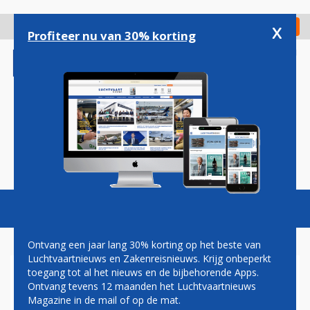
Overslaan
en
x
Digitaal Magazine
Registreer
Check in
naar
Profiteer nu van 30% korting
de
inhoud
gaan
Magazine
Podcasts
Vacatures
Toggl
naviga
Ontvang een jaar lang 30% korting op het beste van
Luchtvaartnieuws en Zakenreisnieuws. Krijg onbeperkt
toegang tot al het nieuws en de bijbehorende Apps.
BOEING ZIET MINDER
Ontvang tevens 12 maanden het Luchtvaartnieuws
MANKEMENTEN IN
Magazine in de mail of op de mat.