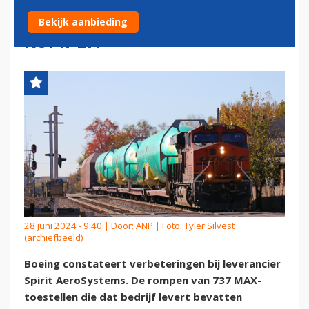
GELEVERDE 737 MAX-
Bekijk aanbieding
ROMPEN
28 juni 2024 - 9:40 | Door:
ANP
| Foto: Tyler Silvest
(archiefbeeld)
Boeing constateert verbeteringen bij leverancier
Spirit AeroSystems. De rompen van 737 MAX-
toestellen die dat bedrijf levert bevatten