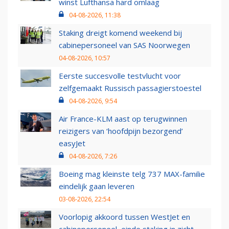
winst Lufthansa hard omlaag
04-08-2026, 11:38
Staking dreigt komend weekend bij
cabinepersoneel van SAS Noorwegen
04-08-2026, 10:57
Eerste succesvolle testvlucht voor
zelfgemaakt Russisch passagierstoestel
04-08-2026, 9:54
Air France-KLM aast op terugwinnen
reizigers van ‘hoofdpijn bezorgend’
easyJet
04-08-2026, 7:26
Boeing mag kleinste telg 737 MAX-familie
eindelijk gaan leveren
03-08-2026, 22:54
Voorlopig akkoord tussen WestJet en
cabinepersoneel, einde staking in zicht