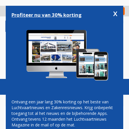
Overslaan
en
x
Digitaal Magazine
Registreer
Check in
naar
Profiteer nu van 30% korting
de
inhoud
gaan
Magazine
Podcasts
Vacatures
Toggl
naviga
Ontvang een jaar lang 30% korting op het beste van
Luchtvaartnieuws en Zakenreisnieuws. Krijg onbeperkt
toegang tot al het nieuws en de bijbehorende Apps.
EX-TRANSAERO BOEING 747-
Ontvang tevens 12 maanden het Luchtvaartnieuws
8'S WORDEN NIEUWE AIR
Magazine in de mail of op de mat.