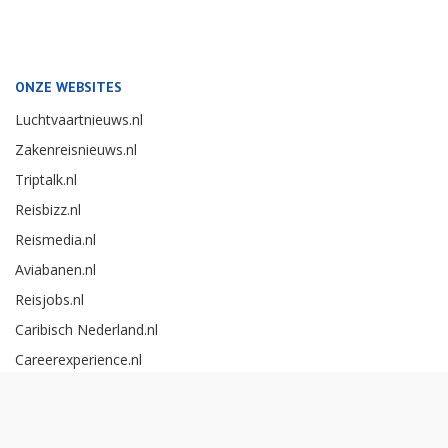
ONZE WEBSITES
Luchtvaartnieuws.nl
Zakenreisnieuws.nl
Triptalk.nl
Reisbizz.nl
Reismedia.nl
Aviabanen.nl
Reisjobs.nl
Caribisch Nederland.nl
Careerexperience.nl
Zakenreisawards.nl