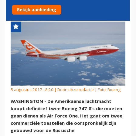
FORCE ONE
Bekijk aanbieding
5 augustus 2017 - 8:20 | Door:
onze redactie
| Foto: Boeing
WASHINGTON - De Amerikaanse luchtmacht
koopt definitief twee Boeing 747-8’s die moeten
gaan dienen als Air Force One. Het gaat om twee
commerciële toestellen die oorspronkelijk zijn
gebouwd voor de Russische