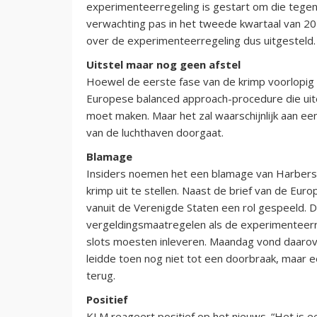
experimenteerregeling is gestart om die tegen 
verwachting pas in het tweede kwartaal van 2024
over de experimenteerregeling dus uitgesteld.
Uitstel maar nog geen afstel
Hoewel de eerste fase van de krimp voorlopig
Europese balanced approach-procedure die uitei
moet maken. Maar het zal waarschijnlijk aan een
van de luchthaven doorgaat.
Blamage
Insiders noemen het een blamage van Harbers 
krimp uit te stellen. Naast de brief van de Eu
vanuit de Verenigde Staten een rol gespeeld.
vergeldingsmaatregelen als de experimenteer
slots moesten inleveren. Maandag vond daarove
leidde toen nog niet tot een doorbraak, maar e
terug.
Positief
KLM reageert positief op het nieuws. “Het is 