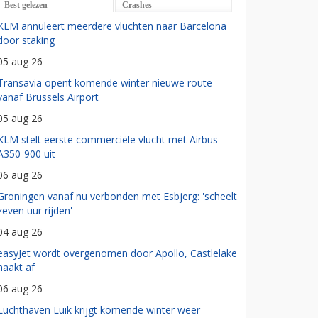
Best gelezen
Crashes
KLM annuleert meerdere vluchten naar Barcelona
door staking
05 aug 26
Transavia opent komende winter nieuwe route
vanaf Brussels Airport
05 aug 26
KLM stelt eerste commerciële vlucht met Airbus
A350-900 uit
06 aug 26
Groningen vanaf nu verbonden met Esbjerg: 'scheelt
zeven uur rijden'
04 aug 26
easyJet wordt overgenomen door Apollo, Castlelake
haakt af
06 aug 26
Luchthaven Luik krijgt komende winter weer