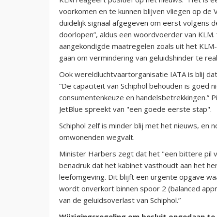
voorkomen en te kunnen blijven vliegen op de
duidelijk signaal afgegeven om eerst volgens d
doorlopen”, aldus een woordvoerder van KLM.
aangekondigde maatregelen zoals uit het KLM-pl
gaan om vermindering van geluidshinder te real
Ook wereldluchtvaartorganisatie IATA is blij da
“De capaciteit van Schiphol behouden is goed 
consumentenkeuze en handelsbetrekkingen.” Pi
JetBlue spreekt van "een goede eerste stap".
Schiphol zelf is minder blij met het nieuws, en
omwonenden wegvalt.
Minister Harbers zegt dat het "een bittere pil 
benadruk dat het kabinet vasthoudt aan het her
leefomgeving. Dit blijft een urgente opgave w
wordt onverkort binnen spoor 2 (balanced app
van de geluidsoverlast van Schiphol.”
Wijzigingsregeling om besluit ongedaan t