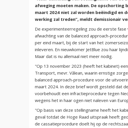
afweging moeten maken. De opschorting b
maart 2024 niet zal worden beëindigd en d
werking zal treden”, meldt demissionair 
De experimenteerregeling zou de eerste fase va
afwachting van de balanced approach-procedu
per eind maart, bij de start van het zomerseiz
inleveren. En nieuwkomer JetBlue zou haar lij
Maar dat is nu allemaal niet meer nodig.
"Op 13 november 2023 (heeft het kabinet) een
Transport, mevr. Vălean, waarin ernstige zorg
balanced approach-procedure voor de uitvoerin
maart 2024. In deze brief wordt gesteld dat de
voorbehoudt een infractieprocedure tegen Nede
wegens het in haar ogen niet naleven van Europ
"Op basis van deze stellingname heeft het kabi
geval totdat de Hoge Raad uitspraak heeft ged
de cassatieprocedure doelt hij op de rechtsza