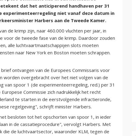
etekent dat het anticiperend handhaven per 31
e experimenteerregeling niet vanaf deze datum in
verkeersminister Harbers aan de Tweede Kamer.
n de krimp zijn, naar 460.000 vluchten per jaar, in
re voor de tweede fase van de krimp. Daardoor zouden
oen, alle luchtvaartmaatschappijen slots moeten
ndiensten naar New York en Boston moeten schrappen.
 brief ontvangen van de Europees Commissaris voor
en worden overgebracht over het niet volgen van de
g van spoor 1 (de experimenteerregeling, red.) per 31
 Europese Commissie zich nadrukkelijk het recht
rland te starten in de eerstvolgende infractieronde,
ese regelgeving", schrijft minister Harbers.
net besloten tot het opschorten van spoor 1, in ieder
aan in de cassatieprocedure", vervolgt Harbers. Met
ak die de luchtvaartsector, waaronder KLM, tegen de