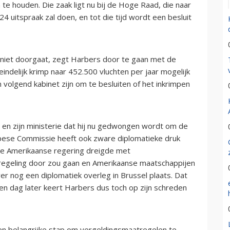
te houden. Die zaak ligt nu bij de Hoge Raad, die naar
 uitspraak zal doen, en tot die tijd wordt een besluit
 niet doorgaat, zegt Harbers door te gaan met de
ndelijk krimp naar 452.500 vluchten per jaar mogelijk
 volgend kabinet zijn om te besluiten of het inkrimpen
en zijn ministerie dat hij nu gedwongen wordt om de
ropese Commissie heeft ook zware diplomatieke druk
 De Amerikaanse regering dreigde met
regeling door zou gaan en Amerikaanse maatschappijen
r nog een diplomatiek overleg in Brussel plaats. Dat
en dag later keert Harbers dus toch op zijn schreden
een belangrijke stap om vergeldingsmaatregelen te