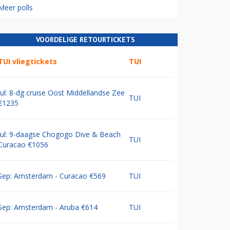
Meer polls
VOORDELIGE RETOURTICKETS
TUI vliegtickets
TUI
Jul: 8-dg cruise Oost Middellandse Zee
TUI
€1235
Jul: 9-daagse Chogogo Dive & Beach
TUI
Curacao €1056
Sep: Amsterdam - Curacao €569
TUI
Sep: Amsterdam - Aruba €614
TUI