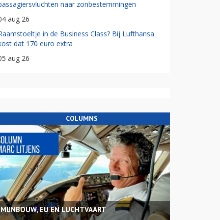
passagiersvluchten naar zonbestemmingen
04 aug 26
Raamstoeltje in de Business Class? Bij Lufthansa
kost dat 170 euro extra
05 aug 26
COLUMNS
MIJNBOUW, EU EN LUCHTVAART