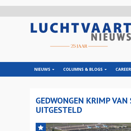
Overslaan
en
naar
de
inhoud
gaan
NIEUWS
COLUMNS & BLOGS
CAREER
GEDWONGEN KRIMP VAN 
UITGESTELD