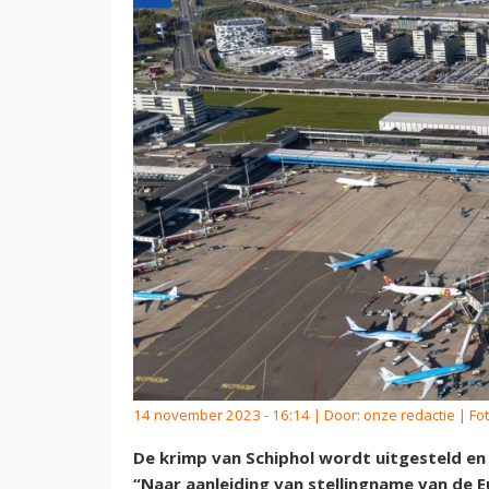
14 november 2023 - 16:14 | Door:
onze redactie
| Fot
De krimp van Schiphol wordt uitgesteld en
“Naar aanleiding van stellingname van de 