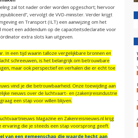
ling zal tot nader order worden opgeschort; hiervoor
epubliceerd”, vervolgt de VVD-minister. Verder krijgt
mgeving en Transport (ILT) een aanwijzing om het
ol moet een addendum op de capaciteitsdeclaratie voor
rdinator extra slots kan uitgeven.
r. In een tijd waarin talloze vergelijkbare bronnen en
acht schreeuwen, is het belangrijk om betrouwbare
ngen, maar ook perspectief en verhalen die er echt toe
ieuws vind je die betrouwbaarheid. Onze toewijding aan
ijke nieuws over de luchtvaart- en (zaken)reisindustrie
raag een stap voor willen blijven.
Luchtvaartnieuws Magazine en Zakenreisnieuws.nl krijg
e ervaring die je steeds een stap voorsprong geeft.
el van een gemeenschap die waarde hecht aan