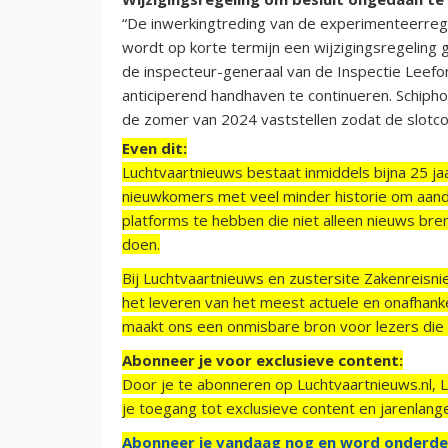
“De inwerkingtreding van de experimenteerrege
wordt op korte termijn een wijzigingsregeling g
de inspecteur-generaal van de Inspectie Leefo
anticiperend handhaven te continueren. Schiph
de zomer van 2024 vaststellen zodat de slotcoö
Even dit:
Luchtvaartnieuws bestaat inmiddels bijna 25 jaa
nieuwkomers met veel minder historie om aand
platforms te hebben die niet alleen nieuws bre
doen.
Bij Luchtvaartnieuws en zustersite Zakenreisn
het leveren van het meest actuele en onafhankel
maakt ons een onmisbare bron voor lezers die g
Abonneer je voor exclusieve content:
Door je te abonneren op Luchtvaartnieuws.nl, 
je toegang tot exclusieve content en jarenlang
Abonneer je vandaag nog en word onderde