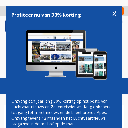
Overslaan
en
x
Digitaal Magazine
Registreer
Check in
naar
Profiteer nu van 30% korting
de
inhoud
gaan
Magazine
Podcasts
Vacatures
Toggl
naviga
Ontvang een jaar lang 30% korting op het beste van
Luchtvaartnieuws en Zakenreisnieuws. Krijg onbeperkt
toegang tot al het nieuws en de bijbehorende Apps.
GEEN VROUWLIJKE
Ontvang tevens 12 maanden het Luchtvaartnieuws
LUCHTVERKEERSLEIDER
Magazine in de mail of op de mat.