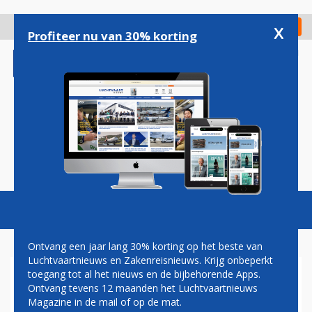
Overslaan
en
x
Digitaal Magazine
Registreer
Check in
naar
Profiteer nu van 30% korting
de
inhoud
gaan
Magazine
Podcasts
Vacatures
Toggl
naviga
Ontvang een jaar lang 30% korting op het beste van
Luchtvaartnieuws en Zakenreisnieuws. Krijg onbeperkt
toegang tot al het nieuws en de bijbehorende Apps.
HISTORISCHE CONVAIR
Ontvang tevens 12 maanden het Luchtvaartnieuws
LANDT 23 JULI IN LELYSTAD
Magazine in de mail of op de mat.