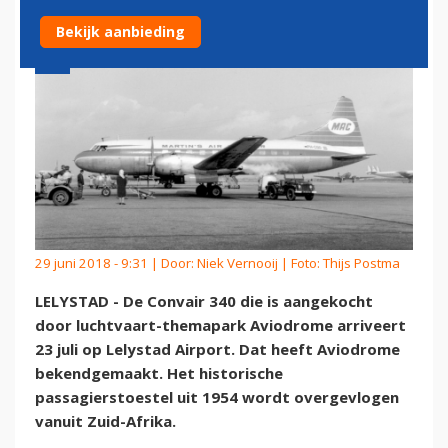
Bekijk aanbieding
29 juni 2018 - 9:31 | Door:
Niek Vernooij
| Foto: Thijs Postma
LELYSTAD - De Convair 340 die is aangekocht
door luchtvaart-themapark Aviodrome arriveert
23 juli op Lelystad Airport. Dat heeft Aviodrome
bekendgemaakt. Het historische
passagierstoestel uit 1954 wordt overgevlogen
vanuit Zuid-Afrika.