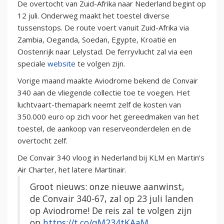
De overtocht van Zuid-Afrika naar Nederland begint op
12 juli. Onderweg maakt het toestel diverse
tussenstops. De route voert vanuit Zuid-Afrika via
Zambia, Oeganda, Soedan, Egypte, Kroatië en
Oostenrijk naar Lelystad. De ferryvlucht zal via een
speciale
website
te volgen zijn.
Vorige maand maakte Aviodrome bekend de Convair
340 aan de vliegende collectie toe te voegen. Het
luchtvaart-themapark neemt zelf de kosten van
350.000 euro op zich voor het gereedmaken van het
toestel, de aankoop van reserveonderdelen en de
overtocht zelf.
De Convair 340 vloog in Nederland bij KLM en Martin’s
Air Charter, het latere Martinair.
Groot nieuws: onze nieuwe aanwinst,
de Convair 340-67, zal op 23 juli landen
op Aviodrome! De reis zal te volgen zijn
op
https://t.co/qM234tKAaM