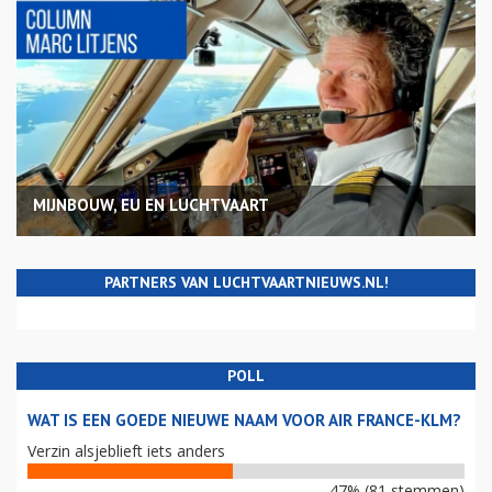
MIJNBOUW, EU EN LUCHTVAART
PARTNERS VAN LUCHTVAARTNIEUWS.NL!
POLL
WAT IS EEN GOEDE NIEUWE NAAM VOOR AIR FRANCE-KLM?
Verzin alsjeblieft iets anders
47% (81 stemmen)