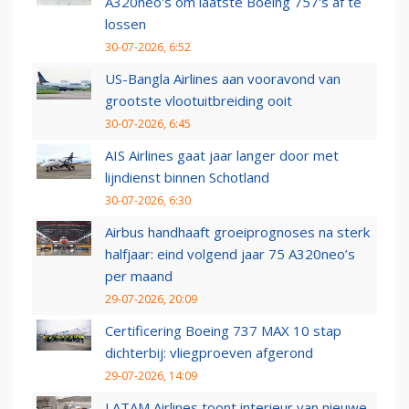
A320neo's om laatste Boeing 757's af te
lossen
30-07-2026, 6:52
US-Bangla Airlines aan vooravond van
grootste vlootuitbreiding ooit
30-07-2026, 6:45
AIS Airlines gaat jaar langer door met
lijndienst binnen Schotland
30-07-2026, 6:30
Airbus handhaaft groeiprognoses na sterk
halfjaar: eind volgend jaar 75 A320neo’s
per maand
29-07-2026, 20:09
Certificering Boeing 737 MAX 10 stap
dichterbij: vliegproeven afgerond
29-07-2026, 14:09
LATAM Airlines toont interieur van nieuwe