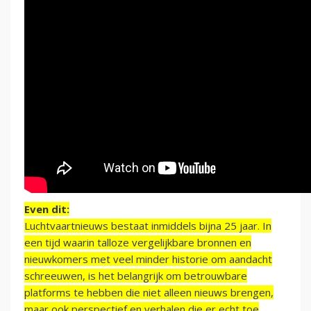
Even dit:
Luchtvaartnieuws bestaat inmiddels bijna 25 jaar. In
een tijd waarin talloze vergelijkbare bronnen en
nieuwkomers met veel minder historie om aandacht
schreeuwen, is het belangrijk om betrouwbare
platforms te hebben die niet alleen nieuws brengen,
maar ook perspectief en verhalen die er echt toe