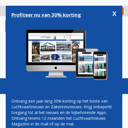
Overslaan
en
x
Digitaal Magazine
Registreer
Check in
naar
Profiteer nu van 30% korting
de
inhoud
gaan
Magazine
Podcasts
Vacatures
Toggl
naviga
Ontvang een jaar lang 30% korting op het beste van
Luchtvaartnieuws en Zakenreisnieuws. Krijg onbeperkt
toegang tot al het nieuws en de bijbehorende Apps.
IATA-TOP VINDT IN 2021
Ontvang tevens 12 maanden het Luchtvaartnieuws
PLAATS IN BOSTON
Magazine in de mail of op de mat.