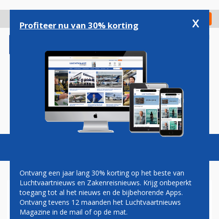
Overslaan
en
x
Digitaal Magazine
Registreer
Check in
naar
Profiteer nu van 30% korting
de
inhoud
gaan
Magazine
Podcasts
Vacatures
Toggl
naviga
Ontvang een jaar lang 30% korting op het beste van
Luchtvaartnieuws en Zakenreisnieuws. Krijg onbeperkt
toegang tot al het nieuws en de bijbehorende Apps.
NAVO HELPT BIJ BEVEILIGING
Ontvang tevens 12 maanden het Luchtvaartnieuws
LUCHTRUIM OEKRAÏNE
Magazine in de mail of op de mat.