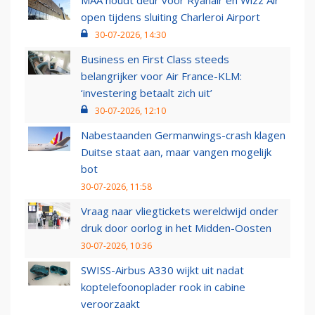
MAA houdt deur voor Ryanair en Wizz Air
open tijdens sluiting Charleroi Airport
30-07-2026, 14:30
Business en First Class steeds
belangrijker voor Air France-KLM:
‘investering betaalt zich uit’
30-07-2026, 12:10
Nabestaanden Germanwings-crash klagen
Duitse staat aan, maar vangen mogelijk
bot
30-07-2026, 11:58
Vraag naar vliegtickets wereldwijd onder
druk door oorlog in het Midden-Oosten
30-07-2026, 10:36
SWISS-Airbus A330 wijkt uit nadat
koptelefoonoplader rook in cabine
veroorzaakt