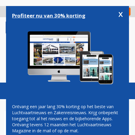
Overslaan
en
x
Digitaal Magazine
Registreer
Check in
naar
Profiteer nu van 30% korting
de
inhoud
gaan
Magazine
Podcasts
Vacatures
Toggl
naviga
Ontvang een jaar lang 30% korting op het beste van
Luchtvaartnieuws en Zakenreisnieuws. Krijg onbeperkt
toegang tot al het nieuws en de bijbehorende Apps.
'RUSLAND WIL MET
Ontvang tevens 12 maanden het Luchtvaartnieuws
BEVROREN TEGOEDEN
Magazine in de mail of op de mat.