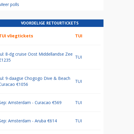
Meer polls
VOORDELIGE RETOURTICKETS
TUI vliegtickets
TUI
Jul: 8-dg cruise Oost Middellandse Zee
TUI
€1235
Jul: 9-daagse Chogogo Dive & Beach
TUI
Curacao €1056
Sep: Amsterdam - Curacao €569
TUI
Sep: Amsterdam - Aruba €614
TUI