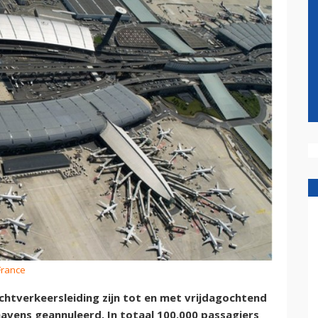
 France
uchtverkeersleiding zijn tot en met vrijdagochtend
havens geannuleerd. In totaal 100.000 passagiers