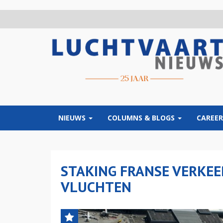
Overslaan
en
naar
de
inhoud
gaan
NIEUWS
COLUMNS & BLOGS
CAREER
STAKING FRANSE VERKEE
VLUCHTEN