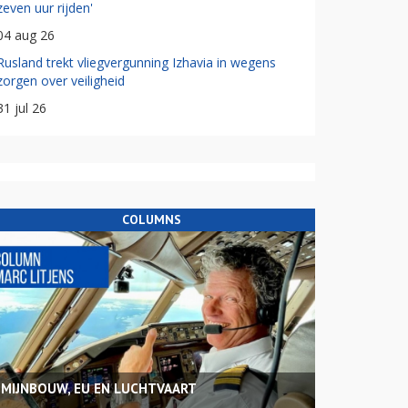
zeven uur rijden'
04 aug 26
Rusland trekt vliegvergunning Izhavia in wegens
zorgen over veiligheid
31 jul 26
COLUMNS
MIJNBOUW, EU EN LUCHTVAART