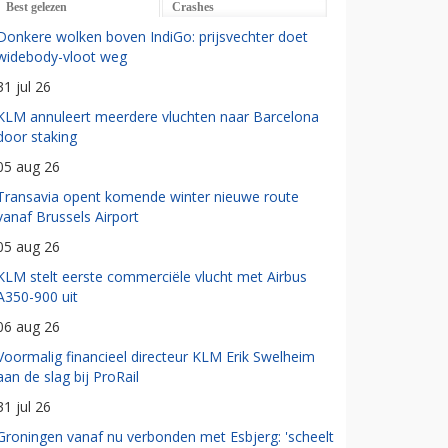
Best gelezen
Crashes
Donkere wolken boven IndiGo: prijsvechter doet
widebody-vloot weg
31 jul 26
KLM annuleert meerdere vluchten naar Barcelona
door staking
05 aug 26
Transavia opent komende winter nieuwe route
vanaf Brussels Airport
05 aug 26
KLM stelt eerste commerciële vlucht met Airbus
A350-900 uit
06 aug 26
Voormalig financieel directeur KLM Erik Swelheim
aan de slag bij ProRail
31 jul 26
Groningen vanaf nu verbonden met Esbjerg: 'scheelt