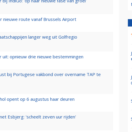
 bij IndiGo: 'op naar nieuwe fase van groei'
 nieuwe route vanaf Brussels Airport
aatschappijen langer weg uit Golfregio
er uit: opnieuw drie nieuwe bestemmingen
rust bij Portugese vakbond over overname TAP te
hol opent op 6 augustus haar deuren
t Esbjerg: 'scheelt zeven uur rijden'