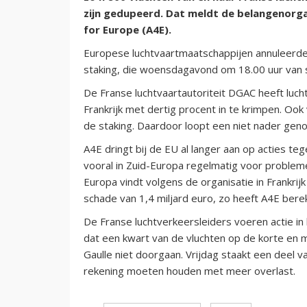
zijn gedupeerd. Dat meldt de belangenorga
for Europe (A4E).
Europese luchtvaartmaatschappijen annuleerden
staking, die woensdagavond om 18.00 uur van st
De Franse luchtvaartautoriteit DGAC heeft luc
Frankrijk met dertig procent in te krimpen. Ook
de staking. Daardoor loopt een niet nader geno
A4E dringt bij de EU al langer aan op acties te
vooral in Zuid-Europa regelmatig voor problem
Europa vindt volgens de organisatie in Frankrijk
schade van 1,4 miljard euro, zo heeft A4E bere
De Franse luchtverkeersleiders voeren actie in 
dat een kwart van de vluchten op de korte en m
Gaulle niet doorgaan. Vrijdag staakt een deel v
rekening moeten houden met meer overlast.