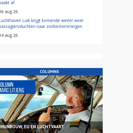
haakt af
06 aug 26
Luchthaven Luik krijgt komende winter weer
passagiersvluchten naar zonbestemmingen
04 aug 26
COLUMNS
MIJNBOUW, EU EN LUCHTVAART