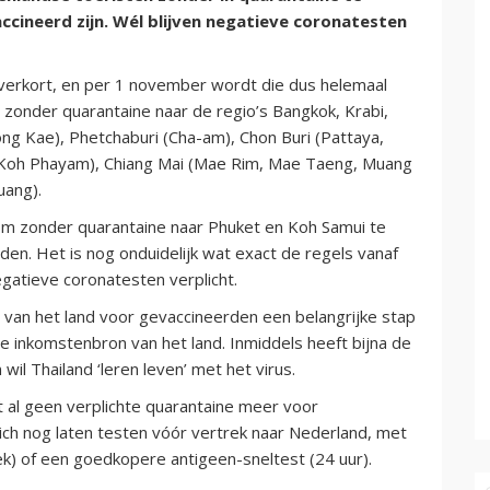
accineerd zijn. Wél blijven negatieve coronatesten
verkort, en per 1 november wordt die dus helemaal
 zonder quarantaine naar de regio’s Bangkok, Krabi,
ng Kae), Phetchaburi (Cha-am), Chon Buri (Pattaya,
(Koh Phayam), Chiang Mai (Mae Rim, Mae Taeng, Muang
uang).
 om zonder quarantaine naar Phuket en Koh Samui te
den. Het is nog onduidelijk wat exact de regels vanaf
egatieve coronatesten verplicht.
 van het land voor gevaccineerden een belangrijke stap
te inkomstenbron van het land. Inmiddels heeft bijna de
wil Thailand ‘leren leven’ met het virus.
t al geen verplichte quarantaine meer voor
ch nog laten testen vóór vertrek naar Nederland, met
k) of een goedkopere antigeen-sneltest (24 uur).