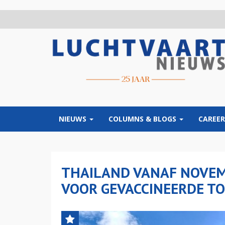
Overslaan
en
naar
de
inhoud
gaan
NIEUWS
COLUMNS & BLOGS
CAREER
THAILAND VANAF NOVEM
VOOR GEVACCINEERDE TO