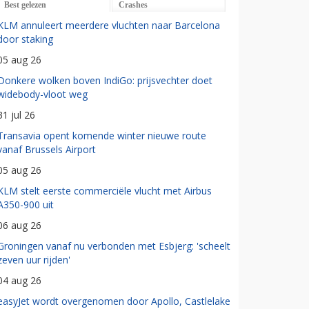
Best gelezen
Crashes
KLM annuleert meerdere vluchten naar Barcelona
door staking
05 aug 26
Donkere wolken boven IndiGo: prijsvechter doet
widebody-vloot weg
31 jul 26
Transavia opent komende winter nieuwe route
vanaf Brussels Airport
05 aug 26
KLM stelt eerste commerciële vlucht met Airbus
A350-900 uit
06 aug 26
Groningen vanaf nu verbonden met Esbjerg: 'scheelt
zeven uur rijden'
04 aug 26
easyJet wordt overgenomen door Apollo, Castlelake