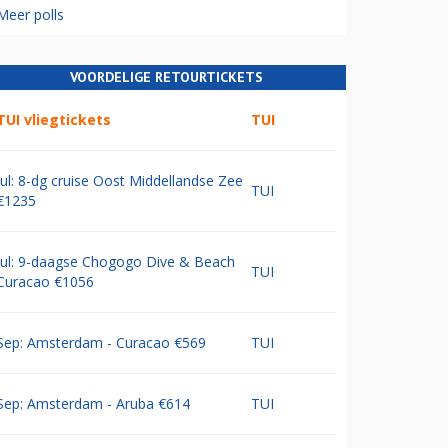
Meer polls
VOORDELIGE RETOURTICKETS
TUI vliegtickets
TUI
Jul: 8-dg cruise Oost Middellandse Zee
TUI
€1235
Jul: 9-daagse Chogogo Dive & Beach
TUI
Curacao €1056
Sep: Amsterdam - Curacao €569
TUI
Sep: Amsterdam - Aruba €614
TUI