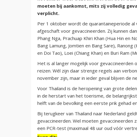
moeten bij aankomst, mits zij volledig gev
verplicht.
Per 1 oktober wordt de quarantaineperiode al 
afgeschaft voor gevaccineerden. Zij kunnen dan
Phang Nga, Prachuap Khiri Khan (Hua Hin en No
Bang Lamung, Jomtien en Bang Sare), Ranong 
en Doi Tao), Loei (Chiang Khan) en Buri Ram (M
Het is al langer mogelijk voor gevaccineerden
reizen. Wél zijn daar strenge regels aan verbon
november zijn, maar in ieder geval blijven de n
Voor Thailand is de heropening van grote delen
in de herstart van het toerisme, de belangrijks
helft van de bevolking een eerste prik gehad en 
Bij terugkeer van Thailand naar Nederland geld
gevaccineerden. Wel moeten gevaccineerden zi
een PCR-test (maximaal 48 uur oud vóór vertre
Even dit: