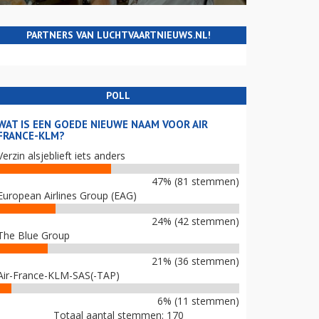
PARTNERS VAN LUCHTVAARTNIEUWS.NL!
POLL
WAT IS EEN GOEDE NIEUWE NAAM VOOR AIR
FRANCE-KLM?
Verzin alsjeblieft iets anders
47% (81 stemmen)
European Airlines Group (EAG)
24% (42 stemmen)
The Blue Group
21% (36 stemmen)
Air-France-KLM-SAS(-TAP)
6% (11 stemmen)
Totaal aantal stemmen: 170