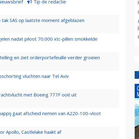
nieuwsbrief
Tip de redactie
 tak SAS op laatste moment afgeblazen
elen nadat piloot 70.000 xtc-pillen smokkelde
elling en ziet orderportefeuille verder groeien
chorting vluchten naar Tel Aviv
vrachtvlucht met Boeing 777F ooit uit
happij gaat afscheid nemen van A220-100-vloot
 Apollo, Castlelake haakt af