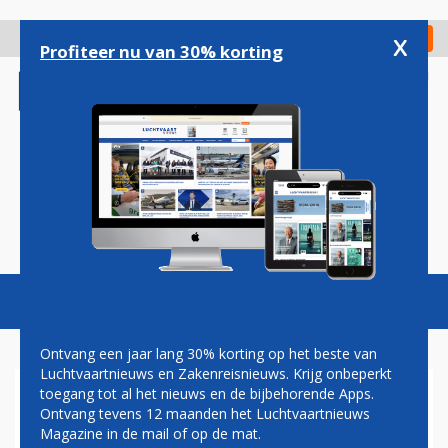
Overslaan
en
x
Digitaal Magazine
Registreer
Check in
naar
Profiteer nu van 30% korting
de
inhoud
gaan
Magazine
Podcasts
Vacatures
Toggl
naviga
Ontvang een jaar lang 30% korting op het beste van
Luchtvaartnieuws en Zakenreisnieuws. Krijg onbeperkt
toegang tot al het nieuws en de bijbehorende Apps.
VIDEO: FOLLOW THE LAMBO
Ontvang tevens 12 maanden het Luchtvaartnieuws
Magazine in de mail of op de mat.