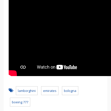
lamborghini
emirates
bologna
boeing 777