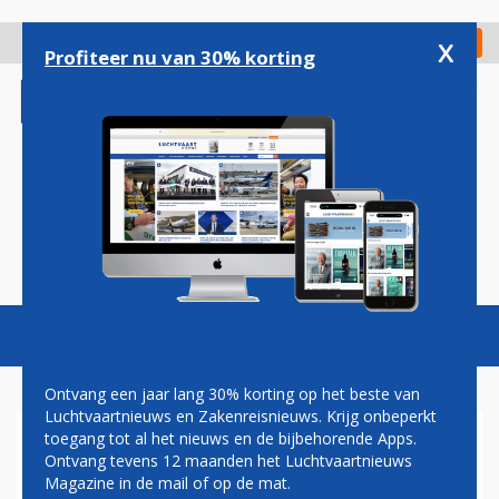
Overslaan
en
x
Digitaal Magazine
Registreer
Check in
naar
Profiteer nu van 30% korting
de
inhoud
gaan
Magazine
Podcasts
Vacatures
Toggl
naviga
Ontvang een jaar lang 30% korting op het beste van
Luchtvaartnieuws en Zakenreisnieuws. Krijg onbeperkt
toegang tot al het nieuws en de bijbehorende Apps.
VIJF DODEN BIJ
Ontvang tevens 12 maanden het Luchtvaartnieuws
HELIKOPTERCRASH NEW
Magazine in de mail of op de mat.