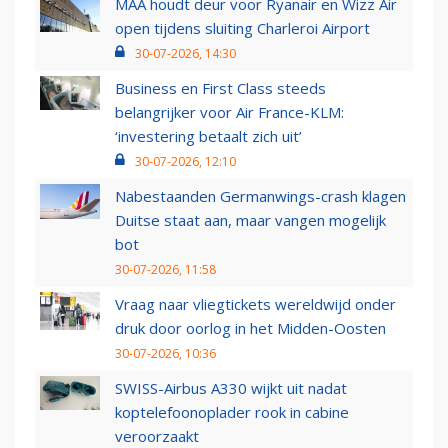
MAA houdt deur voor Ryanair en Wizz Air
open tijdens sluiting Charleroi Airport
30-07-2026, 14:30
Business en First Class steeds
belangrijker voor Air France-KLM:
‘investering betaalt zich uit’
30-07-2026, 12:10
Nabestaanden Germanwings-crash klagen
Duitse staat aan, maar vangen mogelijk
bot
30-07-2026, 11:58
Vraag naar vliegtickets wereldwijd onder
druk door oorlog in het Midden-Oosten
30-07-2026, 10:36
SWISS-Airbus A330 wijkt uit nadat
koptelefoonoplader rook in cabine
veroorzaakt