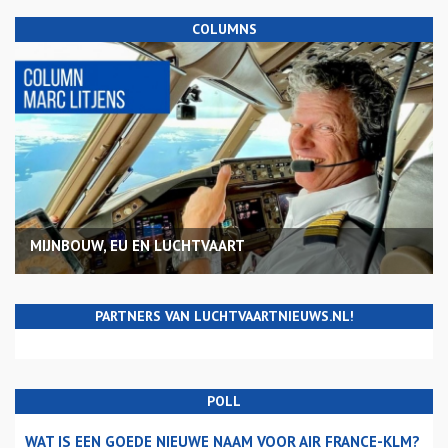
COLUMNS
MIJNBOUW, EU EN LUCHTVAART
PARTNERS VAN LUCHTVAARTNIEUWS.NL!
POLL
WAT IS EEN GOEDE NIEUWE NAAM VOOR AIR FRANCE-KLM?