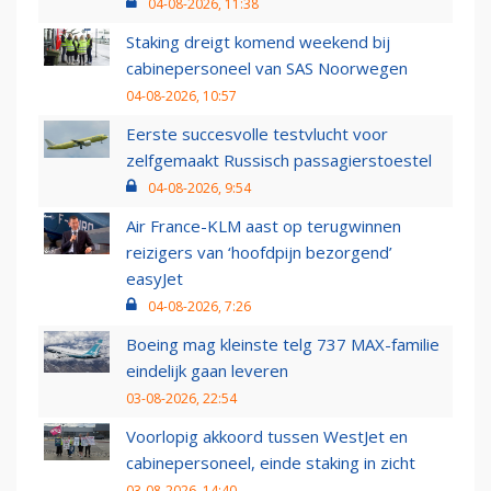
04-08-2026, 11:38
Staking dreigt komend weekend bij
cabinepersoneel van SAS Noorwegen
04-08-2026, 10:57
Eerste succesvolle testvlucht voor
zelfgemaakt Russisch passagierstoestel
04-08-2026, 9:54
Air France-KLM aast op terugwinnen
reizigers van ‘hoofdpijn bezorgend’
easyJet
04-08-2026, 7:26
Boeing mag kleinste telg 737 MAX-familie
eindelijk gaan leveren
03-08-2026, 22:54
Voorlopig akkoord tussen WestJet en
cabinepersoneel, einde staking in zicht
03-08-2026, 14:40