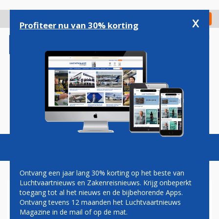
Overslaan
en
x
Digitaal Magazine
Registreer
Check in
naar
Profiteer nu van 30% korting
de
inhoud
gaan
Magazine
Podcasts
Vacatures
Toggl
naviga
Ontvang een jaar lang 30% korting op het beste van
Luchtvaartnieuws en Zakenreisnieuws. Krijg onbeperkt
toegang tot al het nieuws en de bijbehorende Apps.
'VLIEGEN MOET MISSCHIEN
Ontvang tevens 12 maanden het Luchtvaartnieuws
WEER EXCLUSIEVER WORDEN'
Magazine in de mail of op de mat.