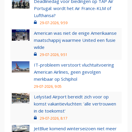
Deadlinedag voor biedingen op TAP Air
Portugal: wordt het Air France-KLM of
Lufthansa?
29-07-2026, 9:59
American was niet de enige Amerikaanse
maatschappij waarmee United een fusie
wilde
29-07-2026, 9:51
IT-probleem verstoort vluchtuitvoering
American Airlines, geen gevolgen
merkbaar op Schiphol
29-07-2026, 9:05
Lelystad Airport bereidt zich voor op
komst vakantievluchten: 'alle vertrouwen
in de toekomst'
29-07-2026, 8:17
JetBlue komend winterseizoen niet meer