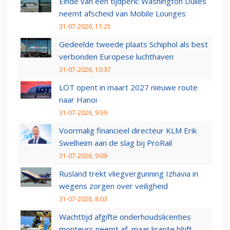
Einde van een tijdperk: Washington Dulles
neemt afscheid van Mobile Lounges
31-07-2026, 11:25
Gedeelde tweede plaats Schiphol als best
verbonden Europese luchthaven
31-07-2026, 10:37
LOT opent in maart 2027 nieuwe route
naar Hanoi
31-07-2026, 9:59
Voormalig financieel directeur KLM Erik
Swelheim aan de slag bij ProRail
31-07-2026, 9:09
Rusland trekt vliegvergunning Izhavia in
wegens zorgen over veiligheid
31-07-2026, 8:03
Wachttijd afgifte onderhoudslicenties
monteurs neemt af, maar krapte blijft