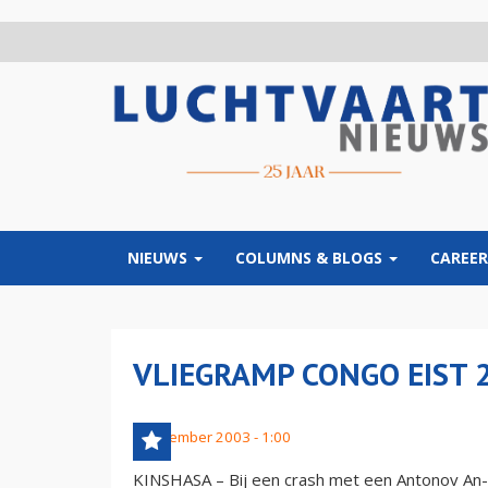
Overslaan
en
naar
de
inhoud
gaan
NIEUWS
COLUMNS & BLOGS
CAREER
VLIEGRAMP CONGO EIST 
1 december 2003 - 1:00
KINSHASA – Bij een crash met een Antonov An-2