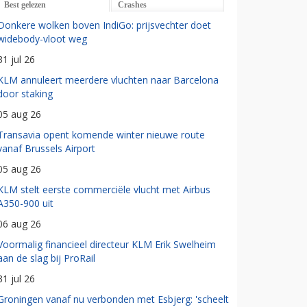
Best gelezen
Crashes
Donkere wolken boven IndiGo: prijsvechter doet
widebody-vloot weg
31 jul 26
KLM annuleert meerdere vluchten naar Barcelona
door staking
05 aug 26
Transavia opent komende winter nieuwe route
vanaf Brussels Airport
05 aug 26
KLM stelt eerste commerciële vlucht met Airbus
A350-900 uit
06 aug 26
Voormalig financieel directeur KLM Erik Swelheim
aan de slag bij ProRail
31 jul 26
Groningen vanaf nu verbonden met Esbjerg: 'scheelt