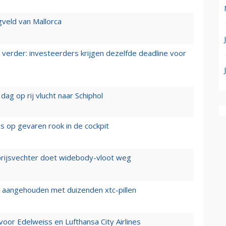
gveld van Mallorca
verder: investeerders krijgen dezelfde deadline voor
ag op rij vlucht naar Schiphol
es op gevaren rook in de cockpit
prijsvechter doet widebody-vloot weg
cht aangehouden met duizenden xtc-pillen
oor Edelweiss en Lufthansa City Airlines