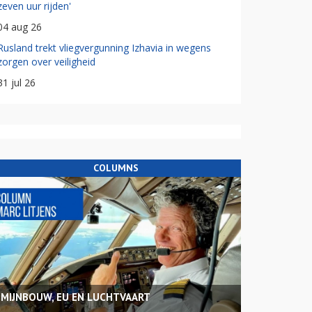
zeven uur rijden'
04 aug 26
Rusland trekt vliegvergunning Izhavia in wegens
zorgen over veiligheid
31 jul 26
COLUMNS
MIJNBOUW, EU EN LUCHTVAART