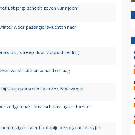
t Esbjerg: 'scheelt zeven uur rijden'
 winter weer passagiersvluchten naar
ernood in: streep door vlootuitbreiding
ukken winst Lufthansa hard omlaag
 bij cabinepersoneel van SAS Noorwegen
voor zelfgemaakt Russisch passagierstoestel
nen reizigers van ‘hoofdpijn bezorgend’ easyJet