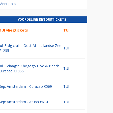
Meer polls
VOORDELIGE RETOURTICKETS
TUI vliegtickets
TUI
Jul: 8-dg cruise Oost Middellandse Zee
TUI
€1235
Jul: 9-daagse Chogogo Dive & Beach
TUI
Curacao €1056
Sep: Amsterdam - Curacao €569
TUI
Sep: Amsterdam - Aruba €614
TUI