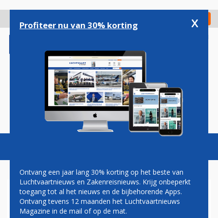
Overslaan
en
x
Digitaal Magazine
Registreer
Check in
naar
Profiteer nu van 30% korting
de
inhoud
gaan
Magazine
Podcasts
Vacatures
Toggl
naviga
Ontvang een jaar lang 30% korting op het beste van
Luchtvaartnieuws en Zakenreisnieuws. Krijg onbeperkt
toegang tot al het nieuws en de bijbehorende Apps.
BART DE VRIES NIEUWE HEAD
Ontvang tevens 12 maanden het Luchtvaartnieuws
OF FLIGHT OPERATIONS KLM
Magazine in de mail of op de mat.