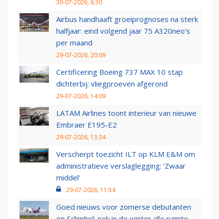
30-07-2026, 6:30
Airbus handhaaft groeiprognoses na sterk
halfjaar: eind volgend jaar 75 A320neo’s
per maand
29-07-2026, 20:09
Certificering Boeing 737 MAX 10 stap
dichterbij: vliegproeven afgerond
29-07-2026, 14:09
LATAM Airlines toont interieur van nieuwe
Embraer E195-E2
29-07-2026, 13:34
Verscherpt toezicht ILT op KLM E&M om
administratieve verslaglegging: ‘Zwaar
middel’
29-07-2026, 11:54
Goed nieuws voor zomerse debutanten
op Schiphol: ook in de winter alle ruimte