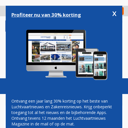
Overslaan
en
x
Digitaal Magazine
Registreer
Check in
naar
Profiteer nu van 30% korting
de
inhoud
gaan
Magazine
Podcasts
Vacatures
Toggl
naviga
Ontvang een jaar lang 30% korting op het beste van
Luchtvaartnieuws en Zakenreisnieuws. Krijg onbeperkt
toegang tot al het nieuws en de bijbehorende Apps.
TURKISH AIRLINES BESTELT
Ontvang tevens 12 maanden het Luchtvaartnieuws
DRIE NIEUWE
Magazine in de mail of op de mat.