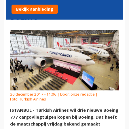
VRACHTVLIEGTUIGEN BIJ
Bekijk aanbieding
BOEING
30 december 2017 - 11:06 | Door:
onze redactie
|
Foto: Turkish Airlines
ISTANBUL - Turkish Airlines wil drie nieuwe Boeing
777 cargovliegtuigen kopen bij Boeing. Dat heeft
de maatschappij vrijdag bekend gemaakt