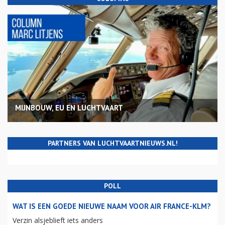
MIJNBOUW, EU EN LUCHTVAART
PARTNERS VAN LUCHTVAARTNIEUWS.NL!
POLL
WAT IS EEN GOEDE NIEUWE NAAM VOOR AIR FRANCE-KLM?
Verzin alsjeblieft iets anders