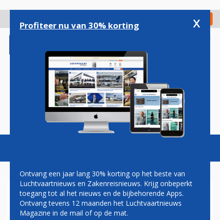
Overslaan
en
x
Digitaal Magazine
Registreer
Check in
naar
Profiteer nu van 30% korting
de
inhoud
gaan
Magazine
Podcasts
Vacatures
Toggl
naviga
Ontvang een jaar lang 30% korting op het beste van
Luchtvaartnieuws en Zakenreisnieuws. Krijg onbeperkt
toegang tot al het nieuws en de bijbehorende Apps.
737-700NG
Ontvang tevens 12 maanden het Luchtvaartnieuws
Magazine in de mail of op de mat.