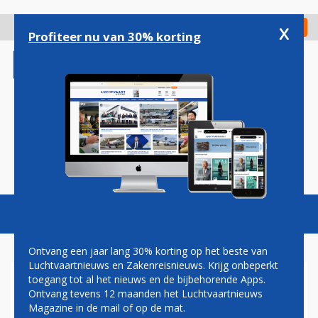
Overslaan
en
x
Digitaal Magazine
Registreer
Check in
naar
Profiteer nu van 30% korting
de
inhoud
gaan
Magazine
Podcasts
Vacatures
Toggl
naviga
Ontvang een jaar lang 30% korting op het beste van
Luchtvaartnieuws en Zakenreisnieuws. Krijg onbeperkt
toegang tot al het nieuws en de bijbehorende Apps.
AANRIJDING
Ontvang tevens 12 maanden het Luchtvaartnieuws
Magazine in de mail of op de mat.