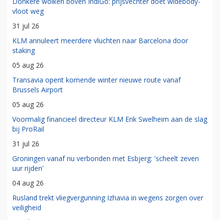
Donkere wolken boven IndiGo: prijsvechter doet widebody-
vloot weg
31 jul 26
KLM annuleert meerdere vluchten naar Barcelona door
staking
05 aug 26
Transavia opent komende winter nieuwe route vanaf
Brussels Airport
05 aug 26
Voormalig financieel directeur KLM Erik Swelheim aan de slag
bij ProRail
31 jul 26
Groningen vanaf nu verbonden met Esbjerg: 'scheelt zeven
uur rijden'
04 aug 26
Rusland trekt vliegvergunning Izhavia in wegens zorgen over
veiligheid