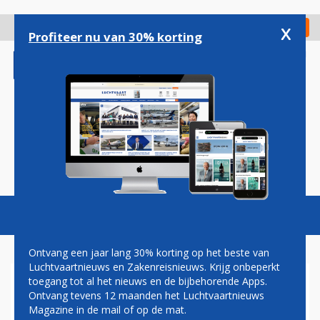
Overslaan
en
x
Digitaal Magazine
Registreer
Check in
naar
Profiteer nu van 30% korting
de
inhoud
gaan
Magazine
Podcasts
Vacatures
Toggl
naviga
Ontvang een jaar lang 30% korting op het beste van
Luchtvaartnieuws en Zakenreisnieuws. Krijg onbeperkt
toegang tot al het nieuws en de bijbehorende Apps.
ACCOR
Ontvang tevens 12 maanden het Luchtvaartnieuws
Magazine in de mail of op de mat.