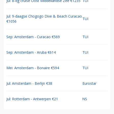
Jul: 8-dg cruise Oost Middellandse Zee €1235
TUI
Jul: 9-daagse Chogogo Dive & Beach Curacao
TUI
€1056
Sep: Amsterdam - Curacao €569
TUI
Sep: Amsterdam - Aruba €614
TUI
Mei: Amsterdam - Bonaire €594
TUI
Jul: Amsterdam - Berlijn €38
Eurostar
Jul: Rotterdam - Antwerpen €21
NS