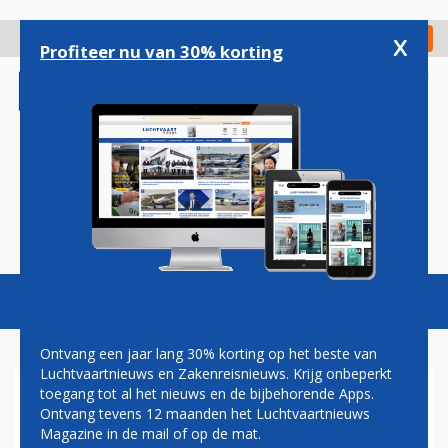
Overslaan
en
x
Digitaal Magazine
Registreer
Check in
naar
Profiteer nu van 30% korting
de
inhoud
gaan
Magazine
Podcasts
Vacatures
Toggl
naviga
Ontvang een jaar lang 30% korting op het beste van
Luchtvaartnieuws en Zakenreisnieuws. Krijg onbeperkt
toegang tot al het nieuws en de bijbehorende Apps.
ADRIA AIRWAYS
Ontvang tevens 12 maanden het Luchtvaartnieuws
Magazine in de mail of op de mat.