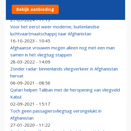
Turkish Airlines vliegt drie jaar na machtsovername
Bekijk aanbieding
door Taliban weer op Afghanistan
21-05-2024 - 11:13
Voor het eerst weer moderne, buitenlandse
luchtvaartmaatschappij naar Afghanistan
16-10-2023 - 10:45
Afghaanse vrouwen mogen alleen nog met een man
samen in het vliegtuig stappen
28-03-2022 - 14:09
Zonder radar: binnenlands vliegverkeer in Afghanistan
hervat
06-09-2021 - 08:56
Qatari helpen Taliban met de heropening van vliegveld
Kabul
02-09-2021 - 15:17
Toch geen passagiersvliegtuig verongelukt in
Afghanistan
27-01-2020 - 11:22