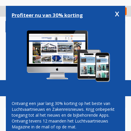
Overslaan
en
x
Digitaal Magazine
Registreer
Check in
naar
Profiteer nu van 30% korting
de
inhoud
gaan
Magazine
Podcasts
Vacatures
Toggl
naviga
Ontvang een jaar lang 30% korting op het beste van
Luchtvaartnieuws en Zakenreisnieuws. Krijg onbeperkt
toegang tot al het nieuws en de bijbehorende Apps.
AFGHANISTAN
Ontvang tevens 12 maanden het Luchtvaartnieuws
Magazine in de mail of op de mat.