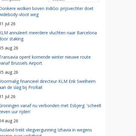
Donkere wolken boven IndiGo: prijsvechter doet
widebody-vloot weg
31 jul 26
KLM annuleert meerdere vluchten naar Barcelona
door staking
05 aug 26
Transavia opent komende winter nieuwe route
vanaf Brussels Airport
05 aug 26
Voormalig financieel directeur KLM Erik Swelheim
aan de slag bij ProRail
31 jul 26
Groningen vanaf nu verbonden met Esbjerg: 'scheelt
zeven uur rijden'
04 aug 26
Rusland trekt vliegvergunning Izhavia in wegens
zorgen over veiligheid