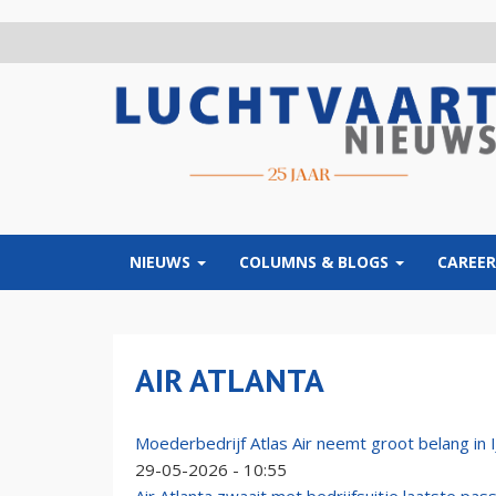
Overslaan
en
naar
de
inhoud
gaan
NIEUWS
COLUMNS & BLOGS
CAREER
AIR ATLANTA
Moederbedrijf Atlas Air neemt groot belang in 
29-05-2026 - 10:55