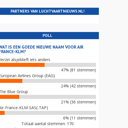
PARTNERS VAN LUCHTVAARTNIEUWS.NL!
POLL
WAT IS EEN GOEDE NIEUWE NAAM VOOR AIR
FRANCE-KLM?
Verzin alsjeblieft iets anders
47% (81 stemmen)
European Airlines Group (EAG)
24% (42 stemmen)
The Blue Group
21% (36 stemmen)
Air-France-KLM-SAS(-TAP)
6% (11 stemmen)
Totaal aantal stemmen: 170