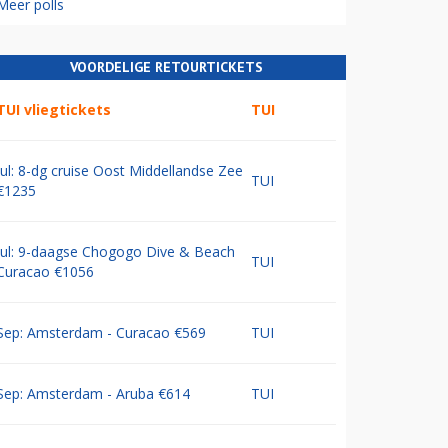
Meer polls
VOORDELIGE RETOURTICKETS
TUI vliegtickets
TUI
Jul: 8-dg cruise Oost Middellandse Zee
TUI
€1235
Jul: 9-daagse Chogogo Dive & Beach
TUI
Curacao €1056
Sep: Amsterdam - Curacao €569
TUI
Sep: Amsterdam - Aruba €614
TUI