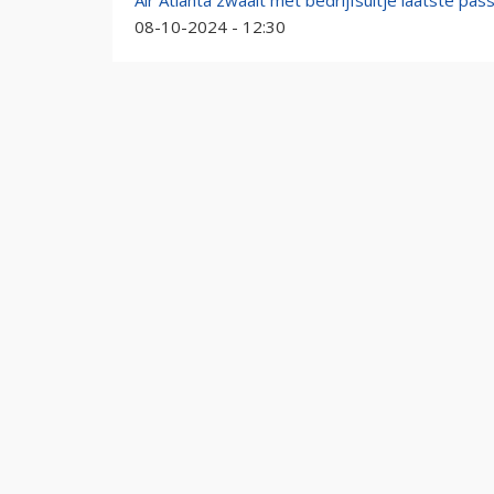
Air Atlanta zwaait met bedrijfsuitje laatste pa
08-10-2024 - 12:30