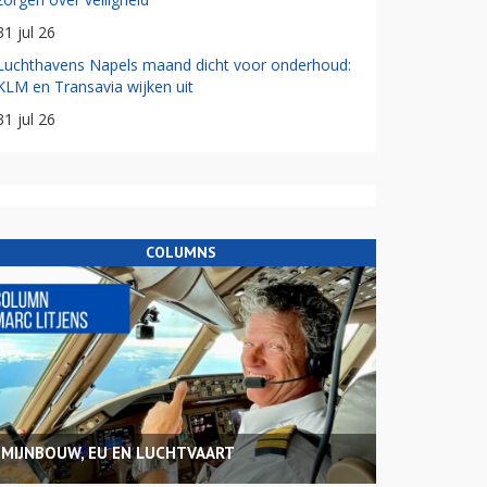
31 jul 26
Luchthavens Napels maand dicht voor onderhoud:
KLM en Transavia wijken uit
31 jul 26
COLUMNS
MIJNBOUW, EU EN LUCHTVAART