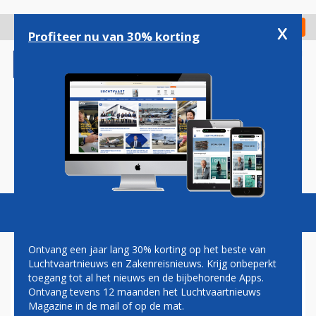
Overslaan
en
x
Digitaal Magazine
Registreer
Check in
naar
Profiteer nu van 30% korting
de
inhoud
gaan
Magazine
Podcasts
Vacatures
Toggl
naviga
Ontvang een jaar lang 30% korting op het beste van
Luchtvaartnieuws en Zakenreisnieuws. Krijg onbeperkt
toegang tot al het nieuws en de bijbehorende Apps.
AIRBU
Ontvang tevens 12 maanden het Luchtvaartnieuws
Magazine in de mail of op de mat.