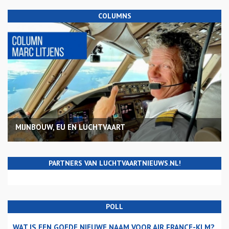
COLUMNS
MIJNBOUW, EU EN LUCHTVAART
PARTNERS VAN LUCHTVAARTNIEUWS.NL!
POLL
WAT IS EEN GOEDE NIEUWE NAAM VOOR AIR FRANCE-KLM?