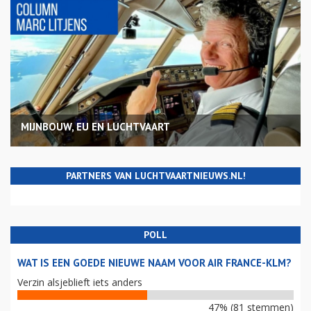
MIJNBOUW, EU EN LUCHTVAART
PARTNERS VAN LUCHTVAARTNIEUWS.NL!
POLL
WAT IS EEN GOEDE NIEUWE NAAM VOOR AIR FRANCE-KLM?
Verzin alsjeblieft iets anders
47% (81 stemmen)