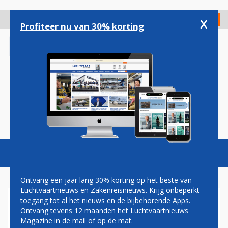
Overslaan
en
x
Digitaal Magazine
Registreer
Check in
naar
Profiteer nu van 30% korting
de
inhoud
gaan
Magazine
Podcasts
Vacatures
Toggl
naviga
Ontvang een jaar lang 30% korting op het beste van
Luchtvaartnieuws en Zakenreisnieuws. Krijg onbeperkt
toegang tot al het nieuws en de bijbehorende Apps.
AIS AIRLINES
Ontvang tevens 12 maanden het Luchtvaartnieuws
Magazine in de mail of op de mat.