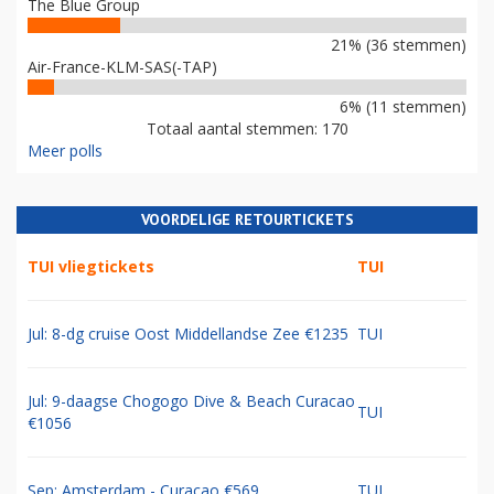
The Blue Group
21% (36 stemmen)
Air-France-KLM-SAS(-TAP)
6% (11 stemmen)
Totaal aantal stemmen: 170
Meer polls
VOORDELIGE RETOURTICKETS
TUI vliegtickets
TUI
Jul: 8-dg cruise Oost Middellandse Zee €1235
TUI
Jul: 9-daagse Chogogo Dive & Beach Curacao
TUI
€1056
Sep: Amsterdam - Curacao €569
TUI