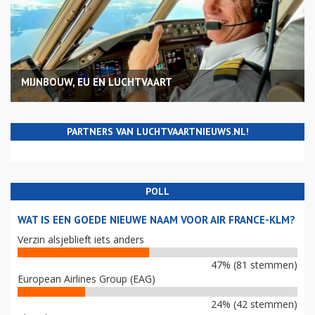
MIJNBOUW, EU EN LUCHTVAART
PARTNERS VAN LUCHTVAARTNIEUWS.NL!
POLL
WAT IS EEN GOEDE NIEUWE NAAM VOOR AIR FRANCE-KLM?
Verzin alsjeblieft iets anders
47% (81 stemmen)
European Airlines Group (EAG)
24% (42 stemmen)