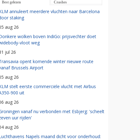
Best gelezen
Crashes
KLM annuleert meerdere vluchten naar Barcelona
door staking
05 aug 26
Donkere wolken boven IndiGo: prijsvechter doet
widebody-vloot weg
31 jul 26
Transavia opent komende winter nieuwe route
vanaf Brussels Airport
05 aug 26
KLM stelt eerste commerciële vlucht met Airbus
A350-900 uit
06 aug 26
Groningen vanaf nu verbonden met Esbjerg: 'scheelt
zeven uur rijden'
04 aug 26
Luchthavens Napels maand dicht voor onderhoud: