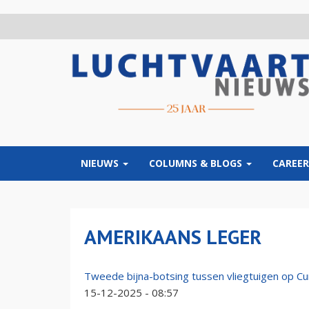
Overslaan
en
naar
de
inhoud
gaan
NIEUWS
COLUMNS & BLOGS
CAREER
AMERIKAANS LEGER
Tweede bijna-botsing tussen vliegtuigen op C
15-12-2025 - 08:57