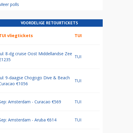
Meer polls
VOORDELIGE RETOURTICKETS
TUI vliegtickets
TUI
Jul: 8-dg cruise Oost Middellandse Zee
TUI
€1235
Jul: 9-daagse Chogogo Dive & Beach
TUI
Curacao €1056
Sep: Amsterdam - Curacao €569
TUI
Sep: Amsterdam - Aruba €614
TUI