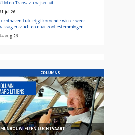
KLM en Transavia wijken uit
31 jul 26
Luchthaven Luik krijgt komende winter weer
passagiersvluchten naar zonbestemmingen
04 aug 26
COLUMNS
MIJNBOUW, EU EN LUCHTVAART