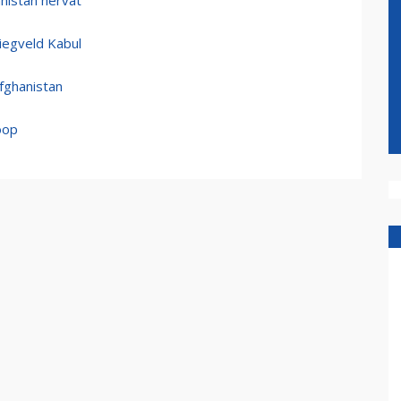
anistan hervat
iegveld Kabul
fghanistan
oop