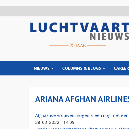
Overslaan
en
naar
de
inhoud
gaan
NIEUWS
COLUMNS & BLOGS
CAREER
ARIANA AFGHAN AIRLINE
Afghaanse vrouwen mogen alleen nog met een 
28-03-2022 - 14:09