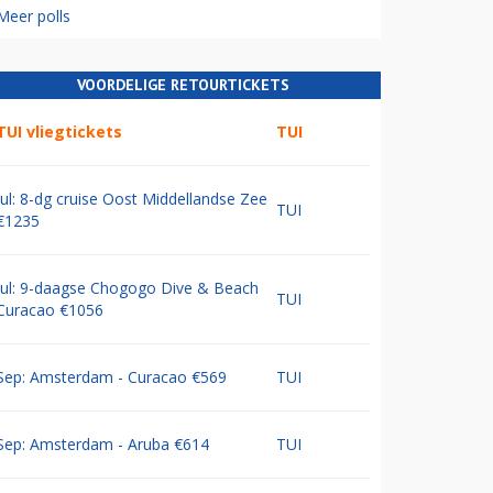
Meer polls
VOORDELIGE RETOURTICKETS
TUI vliegtickets
TUI
Jul: 8-dg cruise Oost Middellandse Zee
TUI
€1235
Jul: 9-daagse Chogogo Dive & Beach
TUI
Curacao €1056
Sep: Amsterdam - Curacao €569
TUI
Sep: Amsterdam - Aruba €614
TUI