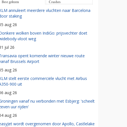
Best gelezen
Crashes
KLM annuleert meerdere vluchten naar Barcelona
door staking
05 aug 26
Donkere wolken boven IndiGo: prijsvechter doet
widebody-vloot weg
31 jul 26
Transavia opent komende winter nieuwe route
vanaf Brussels Airport
05 aug 26
KLM stelt eerste commerciële vlucht met Airbus
A350-900 uit
06 aug 26
Groningen vanaf nu verbonden met Esbjerg: 'scheelt
zeven uur rijden'
04 aug 26
easyJet wordt overgenomen door Apollo, Castlelake