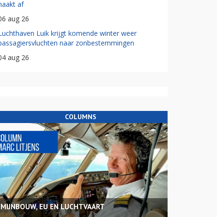
haakt af
06 aug 26
Luchthaven Luik krijgt komende winter weer
passagiersvluchten naar zonbestemmingen
04 aug 26
COLUMNS
MIJNBOUW, EU EN LUCHTVAART