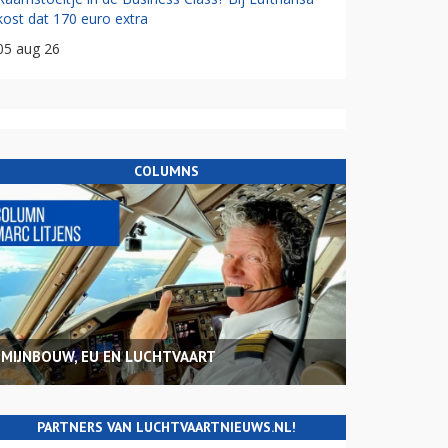
kost dat 170 euro extra
05 aug 26
COLUMNS
MIJNBOUW, EU EN LUCHTVAART
PARTNERS VAN LUCHTVAARTNIEUWS.NL!