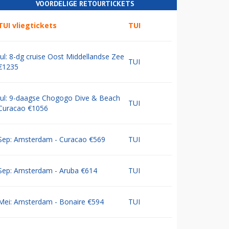
VOORDELIGE RETOURTICKETS
TUI vliegtickets
TUI
Jul: 8-dg cruise Oost Middellandse Zee
TUI
€1235
Jul: 9-daagse Chogogo Dive & Beach
TUI
Curacao €1056
Sep: Amsterdam - Curacao €569
TUI
Sep: Amsterdam - Aruba €614
TUI
Mei: Amsterdam - Bonaire €594
TUI