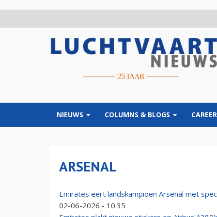
Overslaan
en
naar
de
inhoud
gaan
NIEUWS
COLUMNS & BLOGS
CAREER
ARSENAL
Emirates eert landskampioen Arsenal met spec
02-06-2026 - 10:35