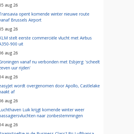
05 aug 26
Transavia opent komende winter nieuwe route
vanaf Brussels Airport
05 aug 26
KLM stelt eerste commerciële vlucht met Airbus
A350-900 uit
06 aug 26
Groningen vanaf nu verbonden met Esbjerg: 'scheelt
zeven uur rijden'
04 aug 26
easyJet wordt overgenomen door Apollo, Castlelake
haakt af
06 aug 26
Luchthaven Luik krijgt komende winter weer
passagiersvluchten naar zonbestemmingen
04 aug 26
Raamstoeltje in de Business Class? Bij Lufthansa