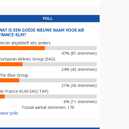
POLL
WAT IS EEN GOEDE NIEUWE NAAM VOOR AIR
FRANCE-KLM?
Verzin alsjeblieft iets anders
47% (81 stemmen)
European Airlines Group (EAG)
24% (42 stemmen)
The Blue Group
21% (36 stemmen)
Air-France-KLM-SAS(-TAP)
6% (11 stemmen)
Totaal aantal stemmen: 170
Meer polls