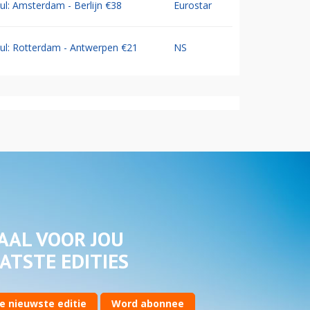
Jul: Amsterdam - Berlijn €38
Eurostar
Jul: Rotterdam - Antwerpen €21
NS
AAL VOOR JOU
ATSTE EDITIES
e nieuwste editie
Word abonnee