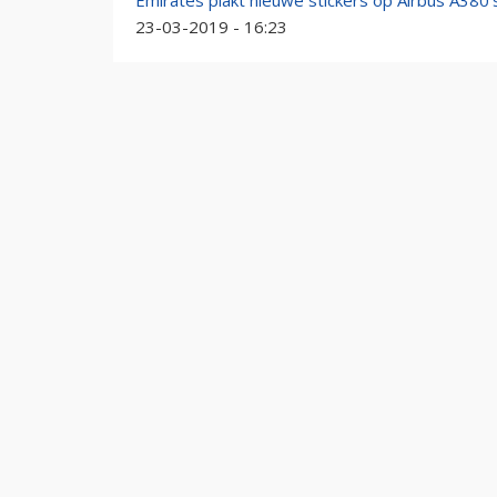
Emirates plakt nieuwe stickers op Airbus A380'
23-03-2019 - 16:23