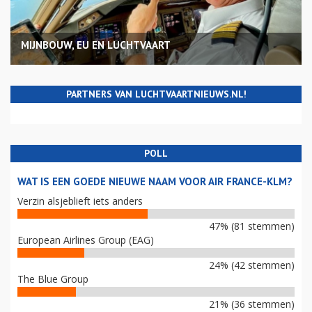
MIJNBOUW, EU EN LUCHTVAART
PARTNERS VAN LUCHTVAARTNIEUWS.NL!
POLL
WAT IS EEN GOEDE NIEUWE NAAM VOOR AIR FRANCE-KLM?
Verzin alsjeblieft iets anders
47% (81 stemmen)
European Airlines Group (EAG)
24% (42 stemmen)
The Blue Group
21% (36 stemmen)