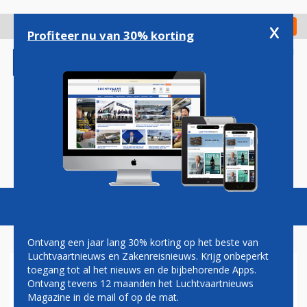
Overslaan
en
x
Digitaal Magazine
Registreer
Check in
naar
Profiteer nu van 30% korting
de
inhoud
gaan
Magazine
Podcasts
Vacatures
Toggl
naviga
Ontvang een jaar lang 30% korting op het beste van
Luchtvaartnieuws en Zakenreisnieuws. Krijg onbeperkt
toegang tot al het nieuws en de bijbehorende Apps.
BAGAGEAFHANDELING
Ontvang tevens 12 maanden het Luchtvaartnieuws
Magazine in de mail of op de mat.