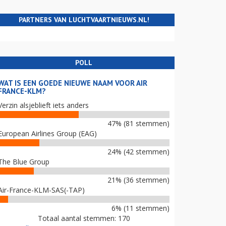
PARTNERS VAN LUCHTVAARTNIEUWS.NL!
POLL
WAT IS EEN GOEDE NIEUWE NAAM VOOR AIR
FRANCE-KLM?
Verzin alsjeblieft iets anders
47% (81 stemmen)
European Airlines Group (EAG)
24% (42 stemmen)
The Blue Group
21% (36 stemmen)
Air-France-KLM-SAS(-TAP)
6% (11 stemmen)
Totaal aantal stemmen: 170