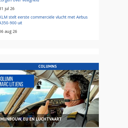
31 jul 26
KLM stelt eerste commerciële vlucht met Airbus
A350-900 uit
06 aug 26
COLUMNS
MIJNBOUW, EU EN LUCHTVAART