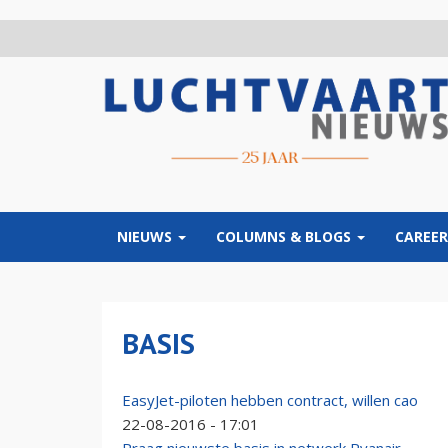
Overslaan
en
naar
de
inhoud
gaan
NIEUWS
COLUMNS & BLOGS
CAREER
BASIS
EasyJet-piloten hebben contract, willen cao
22-08-2016 - 17:01