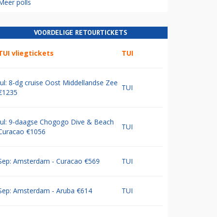
Meer polls
VOORDELIGE RETOURTICKETS
TUI vliegtickets
TUI
Jul: 8-dg cruise Oost Middellandse Zee
TUI
€1235
Jul: 9-daagse Chogogo Dive & Beach
TUI
Curacao €1056
Sep: Amsterdam - Curacao €569
TUI
Sep: Amsterdam - Aruba €614
TUI