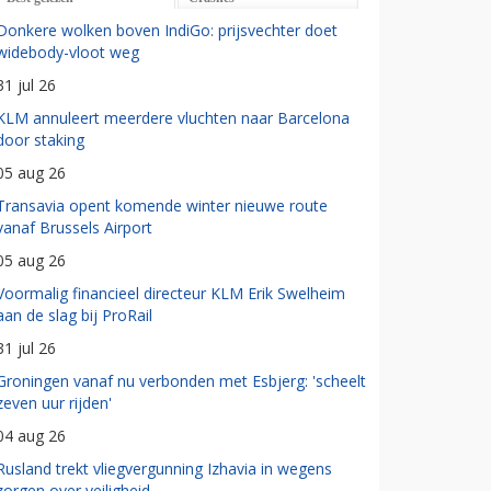
Donkere wolken boven IndiGo: prijsvechter doet
widebody-vloot weg
31 jul 26
KLM annuleert meerdere vluchten naar Barcelona
door staking
05 aug 26
Transavia opent komende winter nieuwe route
vanaf Brussels Airport
05 aug 26
Voormalig financieel directeur KLM Erik Swelheim
aan de slag bij ProRail
31 jul 26
Groningen vanaf nu verbonden met Esbjerg: 'scheelt
zeven uur rijden'
04 aug 26
Rusland trekt vliegvergunning Izhavia in wegens
zorgen over veiligheid