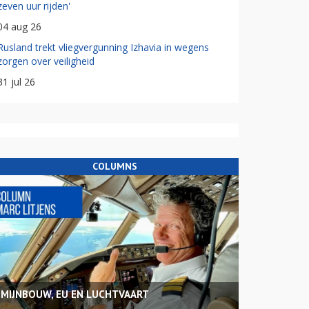
zeven uur rijden'
04 aug 26
Rusland trekt vliegvergunning Izhavia in wegens
zorgen over veiligheid
31 jul 26
COLUMNS
MIJNBOUW, EU EN LUCHTVAART