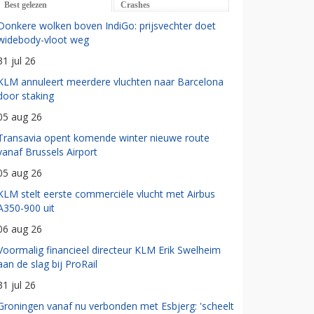
Best gelezen
Crashes
Donkere wolken boven IndiGo: prijsvechter doet
widebody-vloot weg
31 jul 26
KLM annuleert meerdere vluchten naar Barcelona
door staking
05 aug 26
Transavia opent komende winter nieuwe route
vanaf Brussels Airport
05 aug 26
KLM stelt eerste commerciële vlucht met Airbus
A350-900 uit
06 aug 26
Voormalig financieel directeur KLM Erik Swelheim
aan de slag bij ProRail
31 jul 26
Groningen vanaf nu verbonden met Esbjerg: 'scheelt