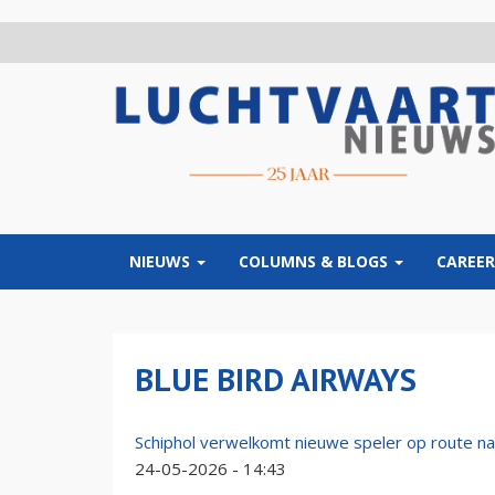
Overslaan
en
naar
de
inhoud
gaan
NIEUWS
COLUMNS & BLOGS
CAREER
BLUE BIRD AIRWAYS
Schiphol verwelkomt nieuwe speler op route na
24-05-2026 - 14:43