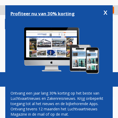
Overslaan
en
x
Digitaal Magazine
Registreer
Check in
naar
Profiteer nu van 30% korting
de
inhoud
gaan
Magazine
Podcasts
Vacatures
Toggl
naviga
Ontvang een jaar lang 30% korting op het beste van
Luchtvaartnieuws en Zakenreisnieuws. Krijg onbeperkt
toegang tot al het nieuws en de bijbehorende Apps.
BLUSVLIEGTUIGEN
Ontvang tevens 12 maanden het Luchtvaartnieuws
Magazine in de mail of op de mat.