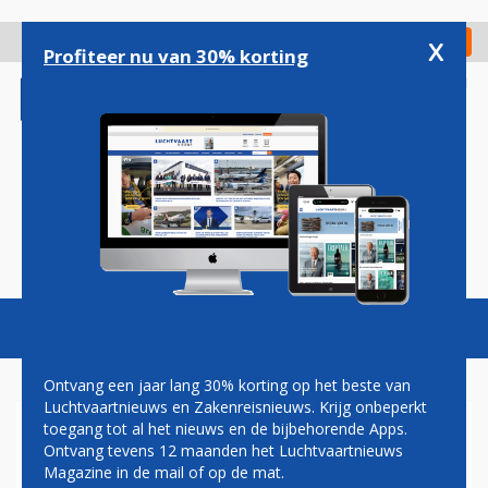
Overslaan
en
x
Digitaal Magazine
Registreer
Check in
naar
Profiteer nu van 30% korting
de
inhoud
gaan
Magazine
Podcasts
Vacatures
Toggl
naviga
Ontvang een jaar lang 30% korting op het beste van
Luchtvaartnieuws en Zakenreisnieuws. Krijg onbeperkt
toegang tot al het nieuws en de bijbehorende Apps.
BOOGERD
Ontvang tevens 12 maanden het Luchtvaartnieuws
Magazine in de mail of op de mat.