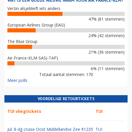
WAT IS EEN GOEDE NIEUWE NAAM VOOR AIR FRANCE-KLM?
Verzin alsjeblieft iets anders
47% (81 stemmen)
European Airlines Group (EAG)
24% (42 stemmen)
The Blue Group
21% (36 stemmen)
Air-France-KLM-SAS(-TAP)
6% (11 stemmen)
Totaal aantal stemmen: 170
Meer polls
VOORDELIGE RETOURTICKETS
TUI vliegtickets
TUI
Jul: 8-dg cruise Oost Middellandse Zee €1235
TUI