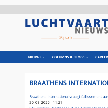
Overslaan
en
naar
de
inhoud
gaan
NIEUWS
COLUMNS & BLOGS
CAREER
BRAATHENS INTERNATIO
Braathens International vraagt faillissement aan
30-09-2025 - 11:21