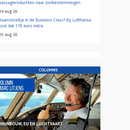
passagiersvluchten naar zonbestemmingen
04 aug 26
Raamstoeltje in de Business Class? Bij Lufthansa
kost dat 170 euro extra
05 aug 26
COLUMNS
MIJNBOUW, EU EN LUCHTVAART