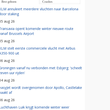
Best gelezen
Crashes
KLM annuleert meerdere vluchten naar Barcelona
door staking
05 aug 26
Transavia opent komende winter nieuwe route
vanaf Brussels Airport
05 aug 26
KLM stelt eerste commerciële vlucht met Airbus
A350-900 uit
06 aug 26
Groningen vanaf nu verbonden met Esbjerg: 'scheelt
zeven uur rijden'
04 aug 26
easyJet wordt overgenomen door Apollo, Castlelake
haakt af
06 aug 26
Luchthaven Luik krijgt komende winter weer