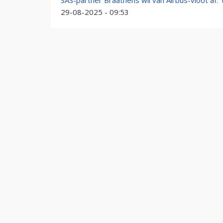
SAS-partner Braathens wil van Airbus-vloot af:
29-08-2025 - 09:53