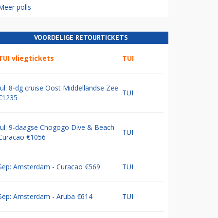
Meer polls
VOORDELIGE RETOURTICKETS
TUI vliegtickets
TUI
Jul: 8-dg cruise Oost Middellandse Zee
TUI
€1235
Jul: 9-daagse Chogogo Dive & Beach
TUI
Curacao €1056
Sep: Amsterdam - Curacao €569
TUI
Sep: Amsterdam - Aruba €614
TUI