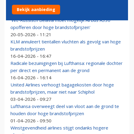
Lufthansa blijft óók snijden in vluchtschema ná oktober
Bekijk aanbieding
21-05-2026 - 13:42
'Wit-Russisch Belavia moet mogelijk Airbus A330
opofferen door hoge brandstofprijzen'
20-05-2026 - 11:21
KLM annuleert tientallen vluchten als gevolg van hoge
brandstofprijzen
16-04-2026 - 16:47
Radicale bezuinigingen bij Lufthansa: regionale dochter
per direct en permanent aan de grond
16-04-2026 - 16:14
United Airlines verhoogt bagagekosten door hoge
brandstofprijzen, maar niet naar Schiphol
03-04-2026 - 09:27
Lufthansa overweegt deel van vloot aan de grond te
houden door hoge brandstofprijzen
01-04-2026 - 09:50
Winstgevendheid airlines stijgt ondanks hogere