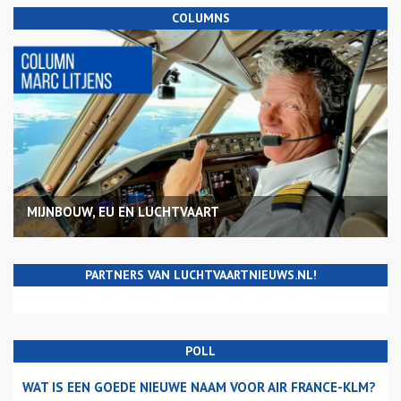
COLUMNS
MIJNBOUW, EU EN LUCHTVAART
PARTNERS VAN LUCHTVAARTNIEUWS.NL!
POLL
WAT IS EEN GOEDE NIEUWE NAAM VOOR AIR FRANCE-KLM?