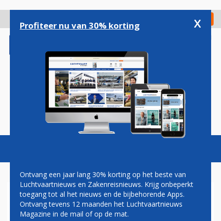
Overslaan
en
x
Digitaal Magazine
Registreer
Check in
naar
Profiteer nu van 30% korting
de
inhoud
gaan
Magazine
Podcasts
Vacatures
Toggl
naviga
Ontvang een jaar lang 30% korting op het beste van
Luchtvaartnieuws en Zakenreisnieuws. Krijg onbeperkt
toegang tot al het nieuws en de bijbehorende Apps.
BRANDSTOFPRIJZEN
Ontvang tevens 12 maanden het Luchtvaartnieuws
Magazine in de mail of op de mat.