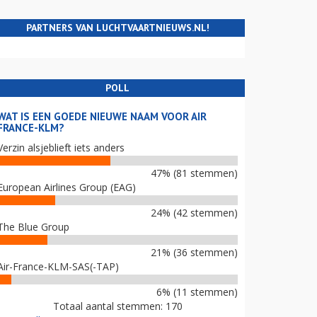
PARTNERS VAN LUCHTVAARTNIEUWS.NL!
POLL
WAT IS EEN GOEDE NIEUWE NAAM VOOR AIR
FRANCE-KLM?
Verzin alsjeblieft iets anders
47% (81 stemmen)
European Airlines Group (EAG)
24% (42 stemmen)
The Blue Group
21% (36 stemmen)
Air-France-KLM-SAS(-TAP)
6% (11 stemmen)
Totaal aantal stemmen: 170