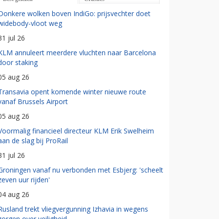
Donkere wolken boven IndiGo: prijsvechter doet
widebody-vloot weg
31 jul 26
KLM annuleert meerdere vluchten naar Barcelona
door staking
05 aug 26
Transavia opent komende winter nieuwe route
vanaf Brussels Airport
05 aug 26
Voormalig financieel directeur KLM Erik Swelheim
aan de slag bij ProRail
31 jul 26
Groningen vanaf nu verbonden met Esbjerg: 'scheelt
zeven uur rijden'
04 aug 26
Rusland trekt vliegvergunning Izhavia in wegens
zorgen over veiligheid