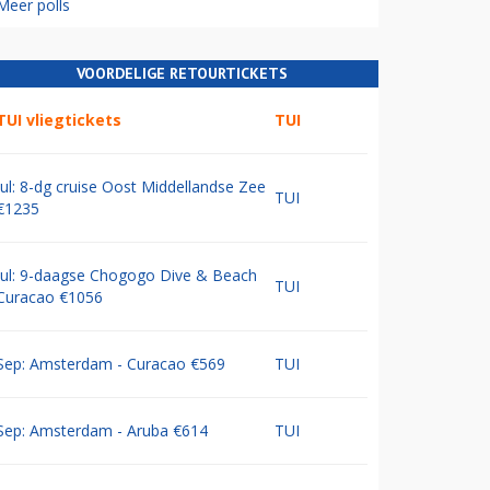
Meer polls
VOORDELIGE RETOURTICKETS
TUI vliegtickets
TUI
Jul: 8-dg cruise Oost Middellandse Zee
TUI
€1235
Jul: 9-daagse Chogogo Dive & Beach
TUI
Curacao €1056
Sep: Amsterdam - Curacao €569
TUI
Sep: Amsterdam - Aruba €614
TUI