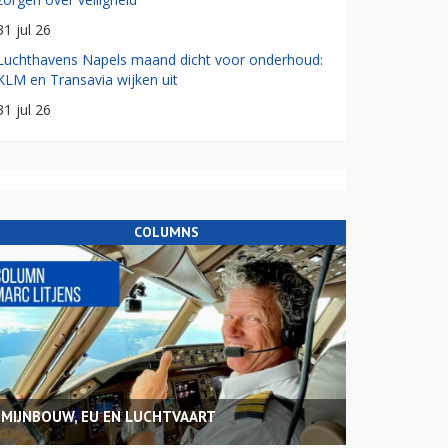
31 jul 26
Luchthavens Napels maand dicht voor onderhoud:
KLM en Transavia wijken uit
31 jul 26
COLUMNS
MIJNBOUW, EU EN LUCHTVAART