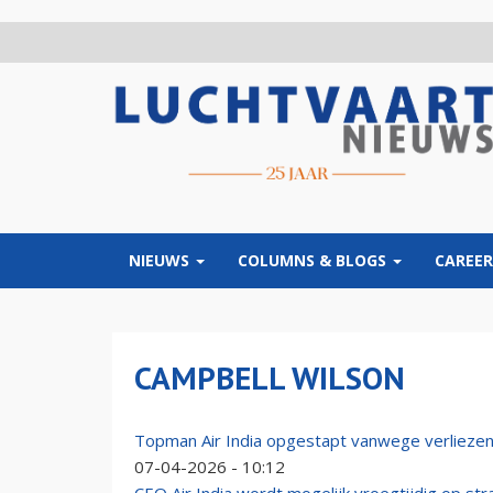
Overslaan
en
naar
de
inhoud
gaan
NIEUWS
COLUMNS & BLOGS
CAREER
CAMPBELL WILSON
Topman Air India opgestapt vanwege verliezen
07-04-2026 - 10:12