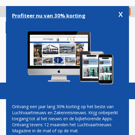
Overslaan
en
x
Digitaal Magazine
Registreer
Check in
naar
Profiteer nu van 30% korting
de
inhoud
gaan
Magazine
Podcasts
Vacatures
Toggl
naviga
Ontvang een jaar lang 30% korting op het beste van
Luchtvaartnieuws en Zakenreisnieuws. Krijg onbeperkt
toegang tot al het nieuws en de bijbehorende Apps.
CEES T HART
Ontvang tevens 12 maanden het Luchtvaartnieuws
Magazine in de mail of op de mat.