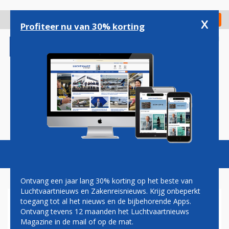
Overslaan
en
x
Digitaal Magazine
Registreer
Check in
naar
Profiteer nu van 30% korting
de
inhoud
gaan
Magazine
Podcasts
Vacatures
Toggl
naviga
Ontvang een jaar lang 30% korting op het beste van
Luchtvaartnieuws en Zakenreisnieuws. Krijg onbeperkt
toegang tot al het nieuws en de bijbehorende Apps.
CHISINAU
Ontvang tevens 12 maanden het Luchtvaartnieuws
Magazine in de mail of op de mat.