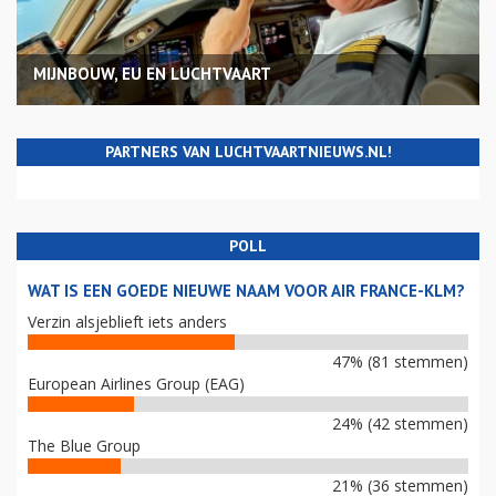
MIJNBOUW, EU EN LUCHTVAART
PARTNERS VAN LUCHTVAARTNIEUWS.NL!
POLL
WAT IS EEN GOEDE NIEUWE NAAM VOOR AIR FRANCE-KLM?
Verzin alsjeblieft iets anders
47% (81 stemmen)
European Airlines Group (EAG)
24% (42 stemmen)
The Blue Group
21% (36 stemmen)