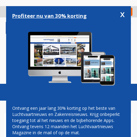
Overslaan
en
x
Digitaal Magazine
Registreer
Check in
naar
Profiteer nu van 30% korting
de
inhoud
gaan
Magazine
Podcasts
Vacatures
Toggl
naviga
Ontvang een jaar lang 30% korting op het beste van
Luchtvaartnieuws en Zakenreisnieuws. Krijg onbeperkt
toegang tot al het nieuws en de bijbehorende Apps.
CSA CZECH AIRLINES
Ontvang tevens 12 maanden het Luchtvaartnieuws
Magazine in de mail of op de mat.