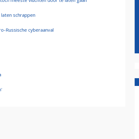
toch meeste vluchten door te laten gaan
n laten schrappen
ro-Russische cyberaanval
a
'