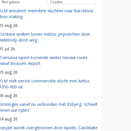
Best gelezen
Crashes
KLM annuleert meerdere vluchten naar Barcelona
door staking
05 aug 26
Donkere wolken boven IndiGo: prijsvechter doet
widebody-vloot weg
31 jul 26
Transavia opent komende winter nieuwe route
vanaf Brussels Airport
05 aug 26
KLM stelt eerste commerciële vlucht met Airbus
A350-900 uit
06 aug 26
Groningen vanaf nu verbonden met Esbjerg: 'scheelt
zeven uur rijden'
04 aug 26
easyJet wordt overgenomen door Apollo, Castlelake