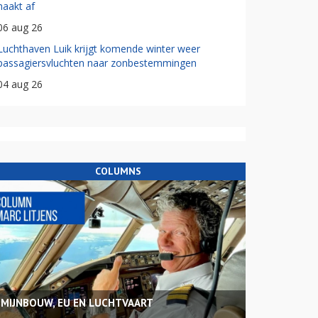
haakt af
06 aug 26
Luchthaven Luik krijgt komende winter weer
passagiersvluchten naar zonbestemmingen
04 aug 26
COLUMNS
MIJNBOUW, EU EN LUCHTVAART