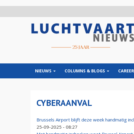
Overslaan
en
naar
de
inhoud
gaan
NIEUWS
COLUMNS & BLOGS
CAREER
CYBERAANVAL
Brussels Airport blijft deze week handmatig in
25-09-2025 - 08:27