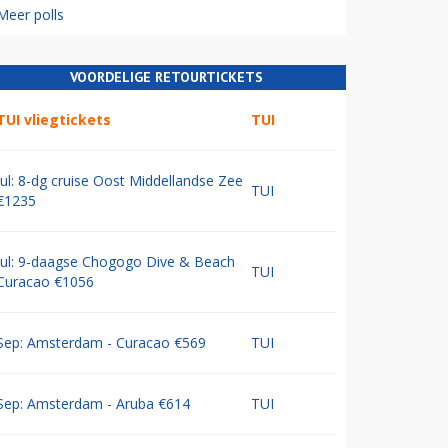
Meer polls
VOORDELIGE RETOURTICKETS
TUI vliegtickets
TUI
Jul: 8-dg cruise Oost Middellandse Zee
TUI
€1235
Jul: 9-daagse Chogogo Dive & Beach
TUI
Curacao €1056
Sep: Amsterdam - Curacao €569
TUI
Sep: Amsterdam - Aruba €614
TUI