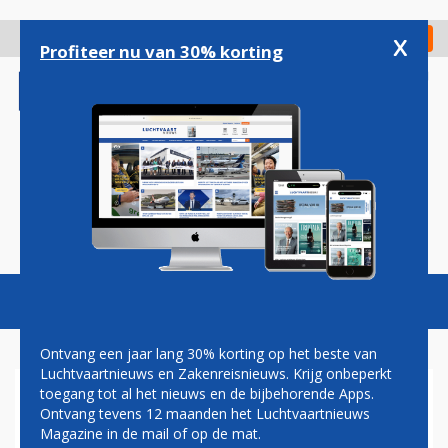
Overslaan
en
x
Digitaal Magazine
Registreer
Check in
naar
Profiteer nu van 30% korting
de
inhoud
gaan
Magazine
Podcasts
Vacatures
Toggl
naviga
Ontvang een jaar lang 30% korting op het beste van
Luchtvaartnieuws en Zakenreisnieuws. Krijg onbeperkt
toegang tot al het nieuws en de bijbehorende Apps.
CYGNIFIC
Ontvang tevens 12 maanden het Luchtvaartnieuws
Magazine in de mail of op de mat.