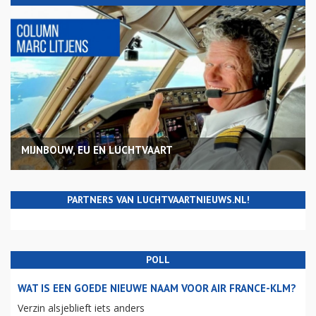
MIJNBOUW, EU EN LUCHTVAART
PARTNERS VAN LUCHTVAARTNIEUWS.NL!
POLL
WAT IS EEN GOEDE NIEUWE NAAM VOOR AIR FRANCE-KLM?
Verzin alsjeblieft iets anders