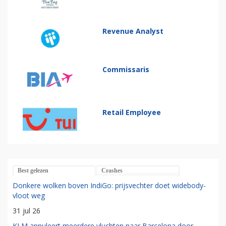
Revenue Analyst
Commissaris
Retail Employee
Best gelezen
Crashes
Donkere wolken boven IndiGo: prijsvechter doet widebody-
vloot weg
31 jul 26
KLM annuleert meerdere vluchten naar Barcelona door