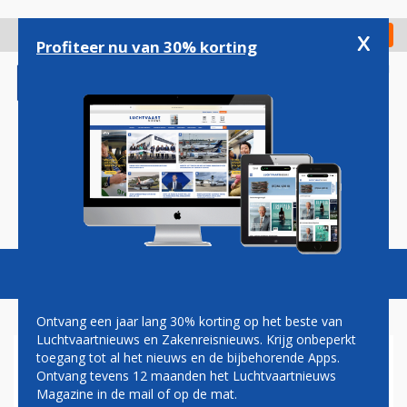
Overslaan
en
x
Digitaal Magazine
Registreer
Check in
naar
Profiteer nu van 30% korting
de
inhoud
gaan
Magazine
Podcasts
Vacatures
Toggl
naviga
Ontvang een jaar lang 30% korting op het beste van
Luchtvaartnieuws en Zakenreisnieuws. Krijg onbeperkt
toegang tot al het nieuws en de bijbehorende Apps.
DASSAULT FALCON
Ontvang tevens 12 maanden het Luchtvaartnieuws
Magazine in de mail of op de mat.