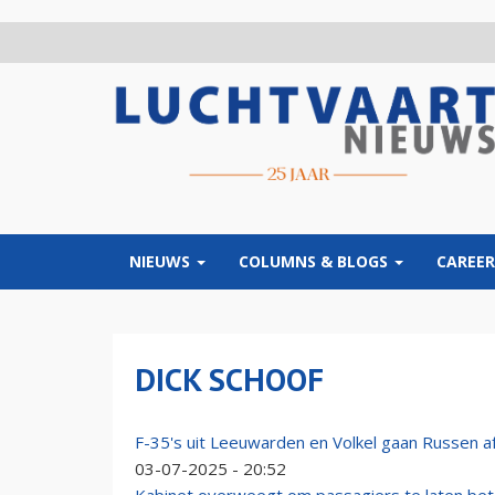
Overslaan
en
naar
de
inhoud
gaan
NIEUWS
COLUMNS & BLOGS
CAREER
DICK SCHOOF
F-35's uit Leeuwarden en Volkel gaan Russen af
03-07-2025 - 20:52