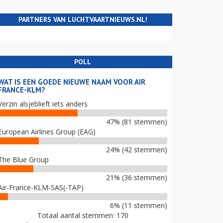
PARTNERS VAN LUCHTVAARTNIEUWS.NL!
POLL
WAT IS EEN GOEDE NIEUWE NAAM VOOR AIR
FRANCE-KLM?
Verzin alsjeblieft iets anders
47% (81 stemmen)
European Airlines Group (EAG)
24% (42 stemmen)
The Blue Group
21% (36 stemmen)
Air-France-KLM-SAS(-TAP)
6% (11 stemmen)
Totaal aantal stemmen: 170