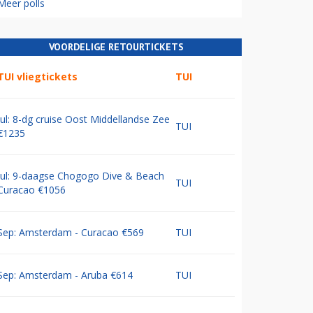
Meer polls
VOORDELIGE RETOURTICKETS
TUI vliegtickets
TUI
Jul: 8-dg cruise Oost Middellandse Zee
TUI
€1235
Jul: 9-daagse Chogogo Dive & Beach
TUI
Curacao €1056
Sep: Amsterdam - Curacao €569
TUI
Sep: Amsterdam - Aruba €614
TUI