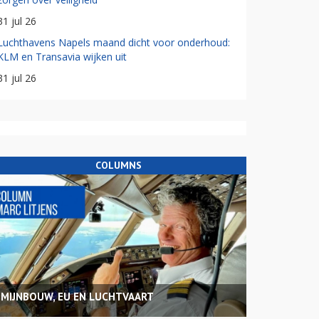
31 jul 26
Luchthavens Napels maand dicht voor onderhoud:
KLM en Transavia wijken uit
31 jul 26
COLUMNS
MIJNBOUW, EU EN LUCHTVAART