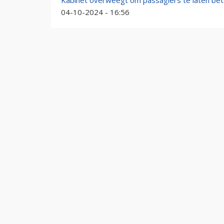
Kabinet overweegt om passagiers te laten beta
04-10-2024 - 16:56