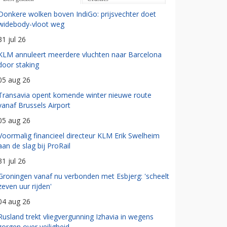
Donkere wolken boven IndiGo: prijsvechter doet
widebody-vloot weg
31 jul 26
KLM annuleert meerdere vluchten naar Barcelona
door staking
05 aug 26
Transavia opent komende winter nieuwe route
vanaf Brussels Airport
05 aug 26
Voormalig financieel directeur KLM Erik Swelheim
aan de slag bij ProRail
31 jul 26
Groningen vanaf nu verbonden met Esbjerg: 'scheelt
zeven uur rijden'
04 aug 26
Rusland trekt vliegvergunning Izhavia in wegens
zorgen over veiligheid