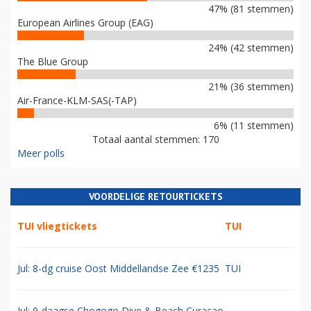
47% (81 stemmen)
European Airlines Group (EAG)
24% (42 stemmen)
The Blue Group
21% (36 stemmen)
Air-France-KLM-SAS(-TAP)
6% (11 stemmen)
Totaal aantal stemmen: 170
Meer polls
VOORDELIGE RETOURTICKETS
TUI vliegtickets
TUI
Jul: 8-dg cruise Oost Middellandse Zee €1235
TUI
Jul: 9-daagse Chogogo Dive & Beach Curacao