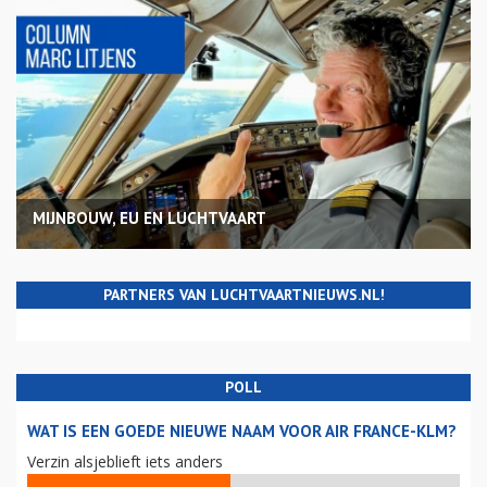
MIJNBOUW, EU EN LUCHTVAART
PARTNERS VAN LUCHTVAARTNIEUWS.NL!
POLL
WAT IS EEN GOEDE NIEUWE NAAM VOOR AIR FRANCE-KLM?
Verzin alsjeblieft iets anders