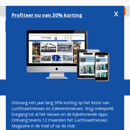
Overslaan
en
x
Digitaal Magazine
Registreer
Check in
naar
Profiteer nu van 30% korting
de
inhoud
gaan
Magazine
Podcasts
Vacatures
Toggl
naviga
Ontvang een jaar lang 30% korting op het beste van
Luchtvaartnieuws en Zakenreisnieuws. Krijg onbeperkt
toegang tot al het nieuws en de bijbehorende Apps.
E-190
Ontvang tevens 12 maanden het Luchtvaartnieuws
Magazine in de mail of op de mat.